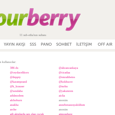
11 sub-etha'nın sultanı
 kullanıcılar:
386 dx
@alicancankaya
@ceydacelikors
@cicadaa
@deppty
@emrahbetos
@karatepeanil
@kokhucre
@k_krauser
@mrhn
@xendaba
@yakuteren
adslmodem
aiclia
alchoburn
anonim
anakha
annebenasosyaloldum
arche
anonim
atli akinlarda sen olan cocuk
atmosphere