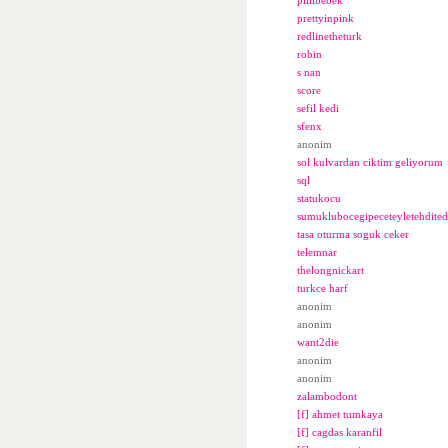
pillibebek
prettyinpink
redlinetheturk
robin
s nan
score
sefil kedi
sfenx
anonim
sol kulvardan ciktim geliyorum
sql
statukocu
sumuklubocegipeceteyletehdite
tasa oturma soguk ceker
telemnar
thelongnickart
turkce harf
anonim
anonim
want2die
anonim
anonim
zalambodont
[f] ahmet tumkaya
[f] cagdas karanfil