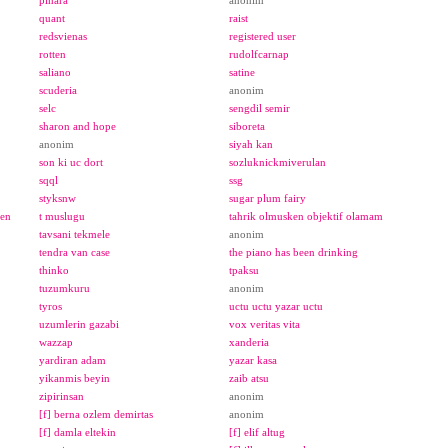
pinara
anonim
quant
raist
redsvienas
registered user
rotten
rudolfcarnap
saliano
satine
scuderia
anonim
selc
sengdil semir
sharon and hope
siboreta
anonim
siyah kan
son ki uc dort
sozluknickmiverulan
sqql
ssg
styksnw
sugar plum fairy
den
t muslugu
tahrik olmusken objektif olamam
tavsani tekmele
anonim
tendra van case
the piano has been drinking
thinko
tpaksu
tuzumkuru
anonim
tyros
uctu uctu yazar uctu
uzumlerin gazabi
vox veritas vita
wazzap
xanderia
yardiran adam
yazar kasa
yikanmis beyin
zaib atsu
zipirinsan
anonim
[f] berna ozlem demirtas
anonim
[f] damla eltekin
[f] elif altug