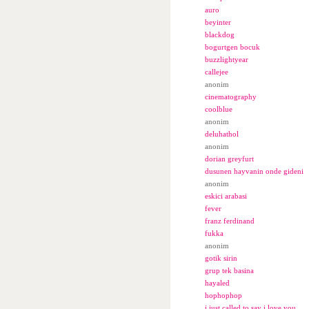
auro
beyinter
blackdog
bogurtgen bocuk
buzzlightyear
callejee
anonim
cinematography
coolblue
anonim
deluhathol
anonim
dorian greyfurt
dusunen hayvanin onde gideni
anonim
eskici arabasi
fever
franz ferdinand
fukka
anonim
gotik sirin
grup tek basina
hayaled
hophophop
i just called to say i love you