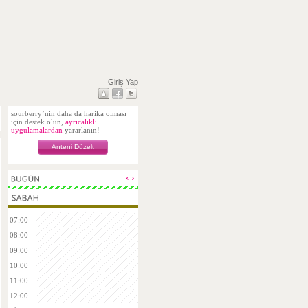
Giriş Yap
sourberry’nin daha da harika olması
için destek olun,
ayrıcalıklı
uygulamalardan
yararlanın!
Anteni Düzelt
‹
›
07:00
08:00
09:00
10:00
11:00
12:00