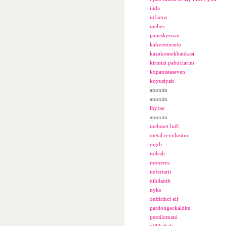
iiida
infamis
ipelies
jameskeenan
kahveninsutu
kazakesnekbankasi
kirmizi pabuclarim
kopanistaseven
koyusiyah
anonim
anonim
lhyfae
anonim
mehmet lutfi
metal revolution
mgdr
milesh
moneres
nefertarii
nihilanth
nyks
onbirinci elf
pardongeckaldim
pentilomani