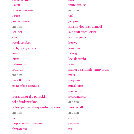
ilkerrr
individualist
infernal majesty
anonim
itouch
jael
jander sunstar
jangara
anonim
karnim doymak bilmedi
kedigen
kendinikertenkelebek
kisa
kizil su perisi
koseli cember
kostya
kraliyet copculeri
kumkuat
laemar
laforgue
lejant
leylak sarabi
lodosimou
loser
lucidrea
maltepe sahilinde yuruyorum
anonim
meta
metalik bordo
meymun
mi nombre es mayo
miaglesian
mir
miskinim
muratjunior the pumpkin
necromancer
nekodunlangafana
anonim
nobodyexpectsthespanishinquisition
nooneatall
anonim
anonim
os
ozoron
paspasanahtarinustunde
penkuen
phyromane
pie