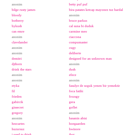
anonim
betty puf puf
bilge rusty james
bira patates ketcap mayonez tuz hardal
bloody
anonim
botberry
bruce parkus
bykush
cal suna bi duduk
can emre
carmine meo
anonim
ciaccona
clavelander
compumaster
anonim
cugy
anonim
deliberte
demitri
designed for an unknown man
djthorn
anonim
drink the stars
dush
anonim
efece
anonim
anonim
etyka
fasulye de soguk yenen bir yemektir
fil
foca fatihi
frieden
frozsgy
gabircik
gera
gissecret
goflet
gregory
anonim
anonim
hasanin abisi
hezcartes
hoegaarden
huzursuz
hwinore
i used to think
ibot