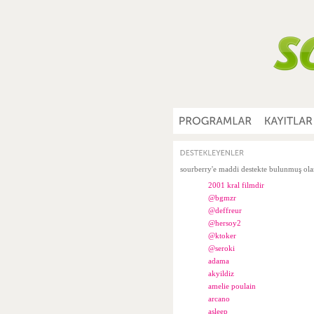
sourberry'e maddi destekte bulunmuş olan
2001 kral filmdir
@bgmzr
@deffreur
@hersoy2
@ktoker
@seroki
adama
akyildiz
amelie poulain
arcano
asleep