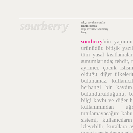
sıkça sorulan sorular
teknik destek
ekşi sözlükte sourberry
blog
sourberry
'nin yapımı
ürünüdür. bitişik yazı
tüm yasal kısıtlamalar
sunumlarında; tehdit, n
ayrımcı, çocuk istis
olduğu diğer ülkelerin
bulunamaz. kullanıcı
herhangi bir kaydı
bulundurulduğunu, bil
bilgi kaybı ve diğer h
kullanımından uğr
tutulamayacağını kabul
sistemi, kullanıcıla
izleyebilir, kurallara
üyeyi servis dışına çık