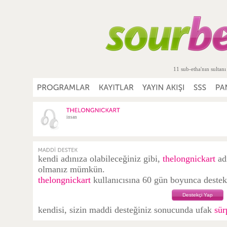
11 sub-etha'nın sultanı
insan
kendi adınıza olabileceğiniz gibi,
thelongnickart
adı
olmanız mümkün.
thelongnickart
kullanıcısına 60 gün boyunca destekç
Destekçi Yap
kendisi, sizin maddi desteğiniz sonucunda ufak
sür