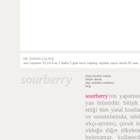
son yayınını 13 yıl 4 ay 1 hafta 5 gün önce yapmış. toplam yayın süresi 62 saat.
sıkça sorulan sorular
teknik destek
ekşi sözlükte sourberry
blog
sourberry
'nin yapımı
yan ürünüdür. bitişik
ettiği tüm yasal kısıtl
ve sunumlarında; tehdi
ırkçı-ayrımcı, çocuk i
olduğu diğer ülkelerin
bulunamaz. kullanıcı