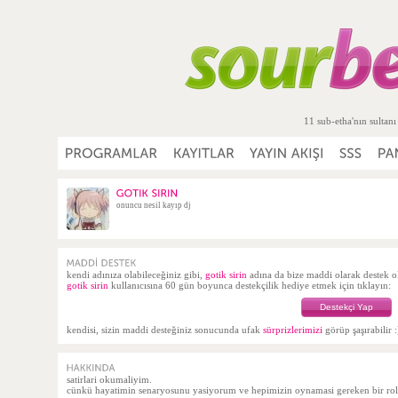
11 sub-etha'nın sultanı
onuncu nesil kayıp dj
kendi adınıza olabileceğiniz gibi,
gotik sirin
adına da bize maddi olarak destek
gotik sirin
kullanıcısına 60 gün boyunca destekçilik hediye etmek için tıklayın:
Destekçi Yap
kendisi, sizin maddi desteğiniz sonucunda ufak
sürprizlerimizi
görüp şaşırabilir :
satirlari okumaliyim.
cünkü hayatimin senaryosunu yasiyorum ve hepimizin oynamasi gereken bir rolü