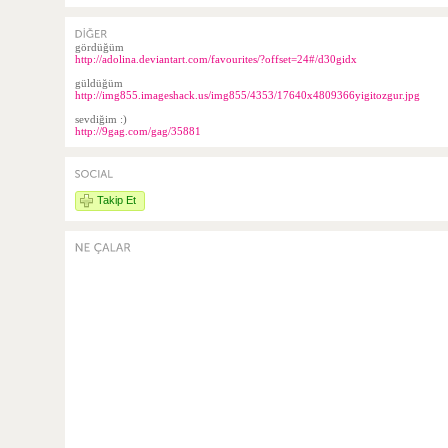
gördüğüm
http://adolina.deviantart.com/favourites/?offset=24#/d30gidx
güldüğüm
http://img855.imageshack.us/img855/4353/17640x4809366yigitozgur.jpg
sevdiğim :)
http://9gag.com/gag/35881
Takip Et