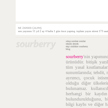
son yayınını 11 yıl 2 ay 4 hafta 1 gün önce yapmış. toplam yayın süresi 173 saat
sıkça sorulan sorular
teknik destek
ekşi sözlükte sourberry
blog
sourberry
'nin yapımı
ürünüdür. bitişik yazı
tüm yasal kısıtlamalar
sunumlarında; tehdit, n
ayrımcı, çocuk istis
olduğu diğer ülkelerin
bulunamaz. kullanıcı
herhangi bir kaydı
bulundurulduğunu, bil
bilgi kaybı ve diğer h