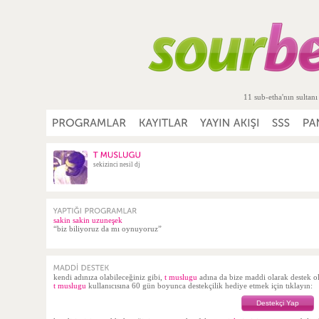
11 sub-etha'nın sultanı
sekizinci nesil dj
sakin sakin uzuneşek
“biz biliyoruz da mı oynuyoruz”
kendi adınıza olabileceğiniz gibi,
t muslugu
adına da bize maddi olarak destek
t muslugu
kullanıcısına 60 gün boyunca destekçilik hediye etmek için tıklayın:
Destekçi Yap