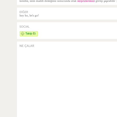
kendisi, sizin maddi desteğiniz sonucunda ufak
sürprizlerimizi
görüp şaşırabilir :
hey ho, let's go!
Takip Et