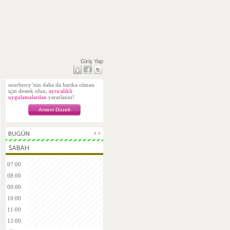
Giriş Yap
sourberry’nin daha da harika olması
için destek olun,
ayrıcalıklı
uygulamalardan
yararlanın!
Anteni Düzelt
‹
›
07:00
08:00
09:00
10:00
11:00
12:00