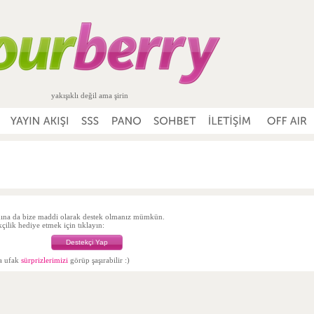
yakışıklı değil ama şirin
ına da bize maddi olarak destek olmanız mümkün.
ilik hediye etmek için tıklayın:
Destekçi Yap
da ufak
sürprizlerimizi
görüp şaşırabilir :)