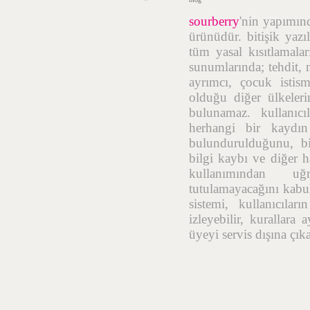
sourberry
'nin yapımı
ürünüdür. bitişik yazı
tüm yasal kısıtlamalar
sunumlarında; tehdit, n
ayrımcı, çocuk istis
olduğu diğer ülkelerin
bulunamaz. kullanıcı
herhangi bir kaydı
bulundurulduğunu, bil
bilgi kaybı ve diğer h
kullanımından uğr
tutulamayacağını kabul
sistemi, kullanıcıla
izleyebilir, kurallara
üyeyi servis dışına çık