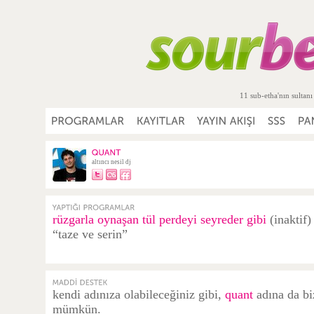
11 sub-etha'nın sultanı
altıncı nesil dj
rüzgarla oynaşan tül perdeyi seyreder gibi
(inaktif)
“taze ve serin”
kendi adınıza olabileceğiniz gibi,
quant
adına da bi
mümkün.