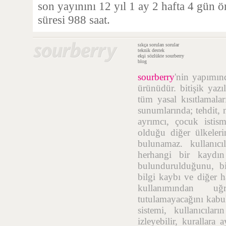
son yayınını 12 yıl 1 ay 2 hafta 4 gün 
süresi 988 saat.
sıkça sorulan sorular
teknik destek
ekşi sözlükte sourberry
blog
sourberry
'nin yapımı
ürünüdür. bitişik yazı
tüm yasal kısıtlamalar
sunumlarında; tehdit, n
ayrımcı, çocuk istis
olduğu diğer ülkelerin
bulunamaz. kullanıcı
herhangi bir kaydı
bulundurulduğunu, bil
bilgi kaybı ve diğer h
kullanımından uğr
tutulamayacağını kabul
sistemi, kullanıcıla
izleyebilir, kurallara