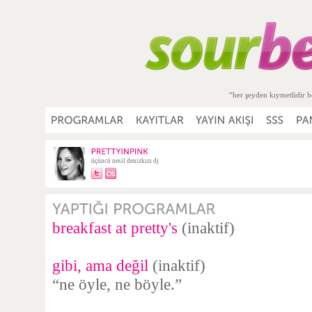
“her şeyden kıymetlidir b
üçüncü nesil denizkızı dj
breakfast at pretty's
(inaktif)
gibi, ama değil
(inaktif)
“ne öyle, ne böyle.”