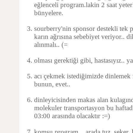
eğlenceli program.lakin 2 saat yete
bünyelere.
sourberry'nin sponsor destekli tek 
karın ağrısına sebebiyet veriyor.. d
alınmalı.. (=
olması gerektiği gibi, hastasıyız.. ya
acı çekmek istediğimizde dinlemek i
bunun, evet..
dinleyicisinden makas alan kulagı
molekuler transportasyon bu haftada
03:00 arasında olacaktır :=)
komşu program... arada tuz, şeker, 