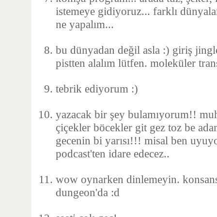
istemeye gidiyoruz... farklı dünyal
ne yapalım...
bu dünyadan değil asla :) giriş jing
pistten alalım lütfen. moleküler tra
tebrik ediyorum :)
yazacak bir şey bulamıyorum!! mu
çiçekler böcekler git gez toz be ada
gecenin bi yarısı!!! misal ben uyuy
podcast'ten idare edecez..
wow oynarken dinlemeyin. konsans
dungeon'da :d