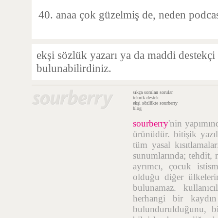
anaa çok güzelmiş de, neden podcas
ekşi sözlük yazarı ya da maddi destekçi
bulunabilirdiniz.
sıkça sorulan sorular
teknik destek
ekşi sözlükte sourberry
blog
sourberry
'nin yapımı
ürünüdür. bitişik yazı
tüm yasal kısıtlamalar
sunumlarında; tehdit, n
ayrımcı, çocuk istis
olduğu diğer ülkelerin
bulunamaz. kullanıcı
herhangi bir kaydı
bulundurulduğunu, bil