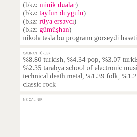
(bkz:
minik dualar
)
(bkz:
tayfun duygulu
)
(bkz:
rüya ersavcı
)
(bkz:
gümüşhan
)
nikola tesla bu programı görseydi haseti
%8.80 turkish, %4.34 pop, %3.07 turki
%2.35 tarabya school of electronic mus
technical death metal, %1.39 folk, %1.
classic rock