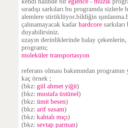
kendi halinde bir
eğlence
-
müzik
progra
sıradışı sarkıları bu programda sizlerle
alemlere sürüklüyor.bildiğin ışınlanma.
çalınamayacak kadar
hardcore
sarkıları
duyabilirsiniz.
uzayın derinliklerinde halay çekenlerin, li
programı;
moleküler transportasyon
referans olması bakımından programın yıl
kaç örnek ;
(bkz:
gül ahmet yiğit
)
(bkz:
mustafa üstünel
)
(bkz:
ümit besen
)
(bkz:
arif susam
)
(bkz:
kahtalı mıçı
)
(bkz:
sevtap parman
)