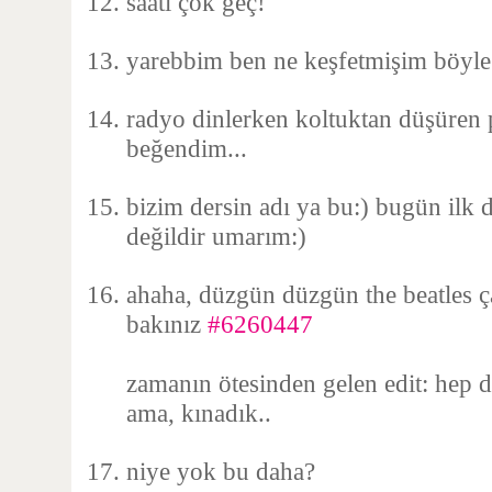
saati çok geç!
yarebbim ben ne keşfetmişim böyle
radyo dinlerken koltuktan düşüren 
beğendim...
bizim dersin adı ya bu:) bugün ilk d
değildir umarım:)
ahaha, düzgün düzgün the beatles ça
bakınız
#6260447
zamanın ötesinden gelen edit: hep 
ama, kınadık..
niye yok bu daha?