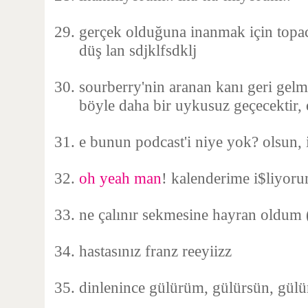
gerçek olduğuna inanmak için topac
düş lan sdjklfsdklj
sourberry'nin aranan kanı geri gelm
böyle daha bir uykusuz geçecektir, 
e bunun podcast'i niye yok? olsun, 
oh yeah man
! kalenderime i$liyor
ne çalınır sekmesine hayran oldum 
hastasınız franz reeyiizz
dinlenince gülürüm, gülürsün, gülü