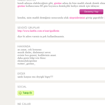
kendi adınıza olabileceğiniz gibi,
giotine
adına da bize maddi olarak destek ol
giotine
kullanıcısına 60 gün boyunca destekçilik hediye etmek için tıklayın:
Destekçi Yap
kendisi, sizin maddi desteğiniz sonucunda ufak
sürprizlerimizi
görüp şaşırabilir :
http://www.lastfm.com.tr/user/guillotin
diye bi adres varmis ta pek kullanilmazmis.
az yazar, cok konusur.
muzik dinler, dinletmeyi sever.
evinin bos gezeni, kedilerinin anasi.
daha genis bilgi icin bknz:
eksisozluk/giotine
twitter/_giotine_
sanki karpuz mu deyişik bişey!!!
Takip Et