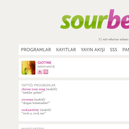
11 sub-etha'nın sultanı
üçüncü nesil dj
choose your song
(inaktif)
“istekler gelsin!”
coverma
(inaktif)
“slogan bulamadim!”
rockuactivity
(inaktif)
“rock u, rock me”