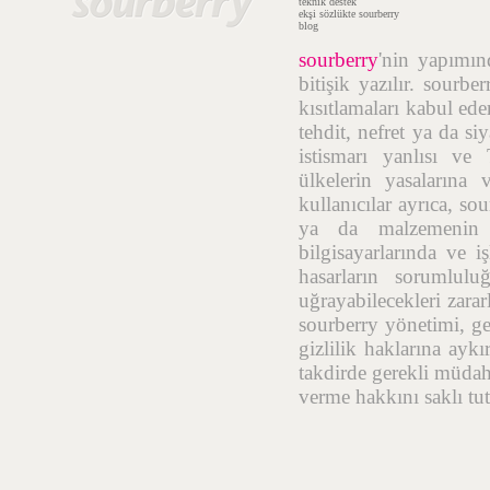
teknik destek
ekşi sözlükte sourberry
blog
sourberry
'nin yapımı
bitişik yazılır. sourb
kısıtlamaları kabul ede
tehdit, nefret ya da si
istismarı yanlısı ve
ülkelerin yasalarına 
kullanıcılar ayrıca, so
ya da malzemenin t
bilgisayarlarında ve i
hasarların sorumlulu
uğrayabilecekleri zara
sourberry yönetimi, geç
gizlilik haklarına aykı
takdirde gerekli müdah
verme hakkını saklı tut