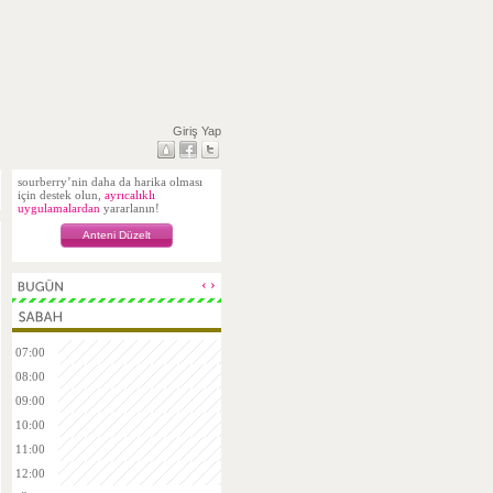
Giriş Yap
sourberry’nin daha da harika olması
için destek olun,
ayrıcalıklı
uygulamalardan
yararlanın!
Anteni Düzelt
‹
›
07:00
08:00
09:00
10:00
11:00
12:00