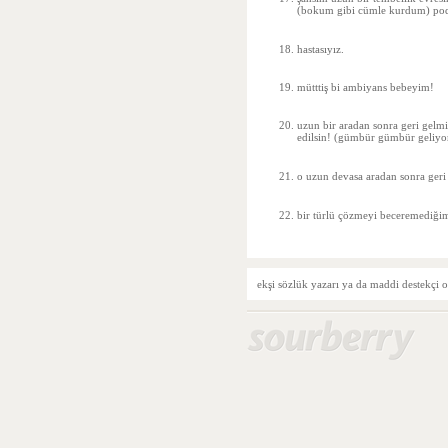
(bokum gibi cümle kurdum) podc
hastasıyız.
mütttiş bi ambiyans bebeyim!
uzun bir aradan sonra geri gelmiş
edilsin! (gümbür gümbür geliy
o uzun devasa aradan sonra geri g
bir türlü çözmeyi beceremediğim
ekşi sözlük yazarı ya da maddi destekçi o