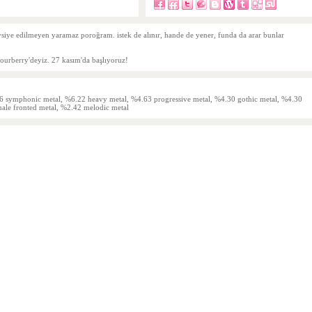
avsiye edilmeyen yaramaz poroğram. istek de alınır, hande de yener, funda da arar bunlar
rberry'deyiz. 27 kasım'da başlıyoruz!
 symphonic metal, %6.22 heavy metal, %4.63 progressive metal, %4.30 gothic metal, %4.30
ale fronted metal, %2.42 melodic metal