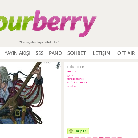
“her şeyden kıymetlidir be.”
anonslu
gece
progressive
sofistike metal
sohbet
Takip Et