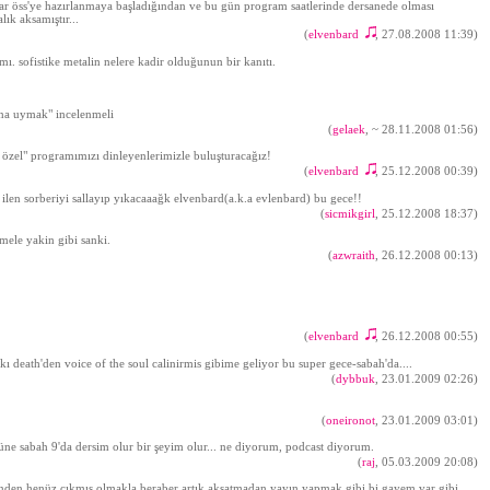
krar öss'ye hazırlanmaya başladığından ve bu gün program saatlerinde dersanede olması
ık aksamıştır...
(
elvenbard
, 27.08.2008 11:39)
♫
ı. sofistike metalin nelere kadir olduğunun bir kanıtı.
ına uymak" incelenmeli
(
gelaek
,
~ 28.11.2008 01:56
)
 özel" programımızı dinleyenlerimizle buluşturacağız!
(
elvenbard
, 25.12.2008 00:39)
♫
ilen sorberiyi sallayıp yıkacaaağk elvenbard(a.k.a evlenbard) bu gece!!
(
sicmikgirl
, 25.12.2008 18:37)
ele yakin gibi sanki.
(
azwraith
, 26.12.2008 00:13)
(
elvenbard
, 26.12.2008 00:55)
♫
kı death'den voice of the soul calinirmis gibime geliyor bu super gece-sabah'da....
(
dybbuk
, 23.01.2009 02:26)
(
oneironot
, 23.01.2009 03:01)
güne sabah 9'da dersim olur bir şeyim olur... ne diyorum, podcast diyorum.
(
raj
, 05.03.2009 20:08)
inden henüz çıkmış olmakla beraber artık aksatmadan yayın yapmak gibi bi gayem var gibi.