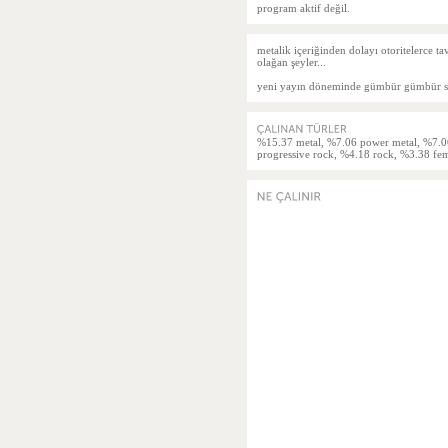
program aktif değil.
metalik içeriğinden dolayı otoritelerce t
olağan şeyler...
yeni yayın döneminde gümbür gümbür sou
%15.37 metal, %7.06 power metal, %7.06
progressive rock, %4.18 rock, %3.38 fem