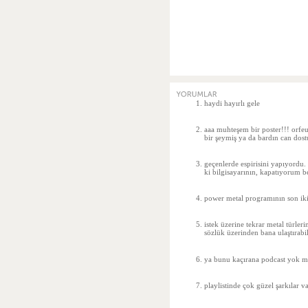
haydi hayırlı gele
aaa muhteşem bir poster!!! orfeu
bir şeymiş ya da bardın can dos
geçenlerde espirisini yapıyordu.
ki bilgisayarının, kapatıyorum 
power metal programının son iki
istek üzerine tekrar metal türleri
sözlük üzerinden bana ulaştırabil
ya bunu kaçırana podcast yok m
playlistinde çok güzel şarkılar 