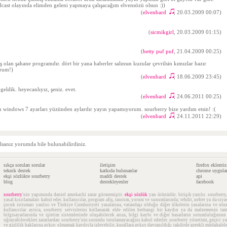
ast olayında elimden geleni yapmaya çalışacağım elvensözü olsun :))
(
elvenbard
, 20.03.2009 00:07)
♫
(
sicmikgirl
, 20.03.2009 01:15)
(
betty puf puf
, 21.04.2009 00:25)
 olan şahane programdır. dört bir yana haberler salınsın kuzular çevrilsin kımızlar hazır
orum!)
(
elvenbard
, 18.06.2009 23:45)
♫
eldik. heyecanlıyız, şeniz. evet.
(
elvenbard
, 24.06.2011 00:25)
♫
 windows 7 ayarları yüzünden aylardır yayın yapamıyorum. sourberry bize yardım etsin! :(
(
elvenbard
, 24.11.2011 22:29)
♫
lsanız yorumda bile bulunabilirdiniz.
sıkça sorulan sorular
iletişim
firefox eklentis
teknik destek
katkıda bulunanlar
chrome uygula
ekşi sözlükte sourberry
maddi destek
api
blog
destekleyenler
facebook
sourberry
'nin yapımında
daniel amokachi
zarar görmemiştir.
ekşi sözlük
yan ürünüdür. bitişik yazılır. sourberr
yasal kısıtlamaları kabul eder. kullanıcılar, program afiş, tanıtım, yorum ve sunumlarında; tehdit, nefret ya da siya
çocuk istismarı yanlısı ve Türkiye Cumhuriyeti yasalarına, vatandaşı olduğu diğer ülkelerin yasalarına ve ulus
kullanıcılar ayrıca, sourberry servislerini kullanarak elde edilen herhangi bir kaydın ya da malzemenin t
bilgisayarlarında ve işletim sistemlerinde oluşabilecek arıza, bilgi kaybı ve diğer hasarların sorumluluğunu
uğrayabilecekleri zararlardan sourberry'nin sorumlu tutulamayacağını kabul ederler. sourberry yönetimi, geçici ya 
ve gizlilik haklarına aykırı olmamak kaydıyla izleyebilir, kurallara aykırı davranıldığı takdirde gerekli müdahale