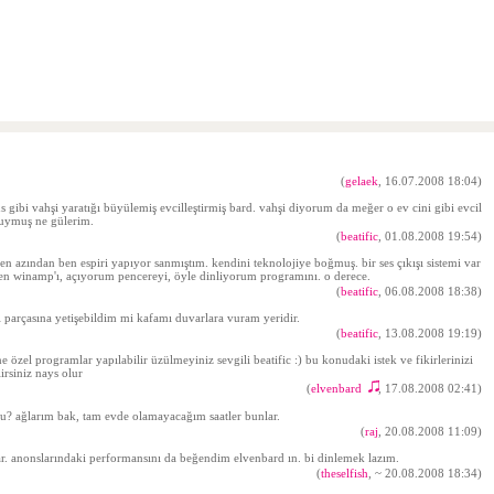
(
gelaek
, 16.07.2008 18:04)
s gibi vahşi yaratığı büyülemiş evcilleştirmiş bard. vahşi diyorum da meğer o ev cini gibi evcil
tuymuş ne gülerim.
(
beatific
, 01.08.2008 19:54)
 en azından ben espiri yapıyor sanmıştım. kendini teknolojiye boğmuş. bir ses çıkışı sistemi var
ben winamp'ı, açıyorum pencereyi, öyle dinliyorum programını. o derece.
(
beatific
, 06.08.2008 18:38)
 parçasına yetişebildim mi kafamı duvarlara vuram yeridir.
(
beatific
, 13.08.2008 19:19)
ne özel programlar yapılabilir üzülmeyiniz sevgili beatific :) bu konudaki istek ve fikirlerinizi
irsiniz nays olur
(
elvenbard
, 17.08.2008 02:41)
♫
u? ağlarım bak, tam evde olamayacağım saatler bunlar.
(
raj
, 20.08.2008 11:09)
var. anonslarındaki performansını da beğendim elvenbard ın. bi dinlemek lazım.
(
theselfish
,
~ 20.08.2008 18:34
)