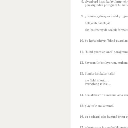
elvenbard kişisi kafayı kırıp te
gerektiğinden poroğram bu haftal
pis metal çalmayan metal program
hell yeah hallelujah.
ek: "sourberry'de sözlük format
bu hafta nihayet "blind guardian
"blind guardian özel" poroğramı 
heyecan ile bekliyorum, mukemm
blind'a dakikalar kaldı!
the field is lost......
everything is lost....
ben alakasız bır ınsanım ama san
playlist'in mükemmel.
ya podcast'i olsa bunun? ertesi 
şahsım uzun bir tembellik evres