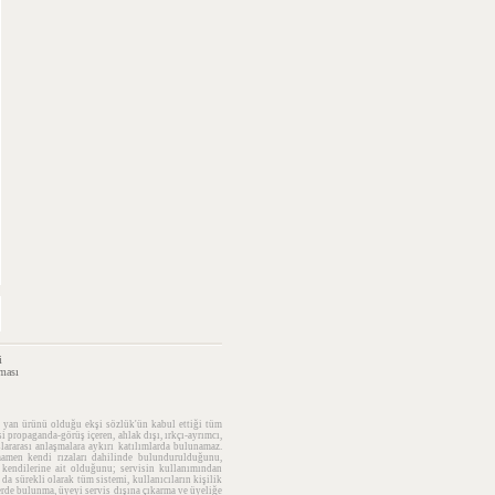
i
ması
y, yan ürünü olduğu ekşi sözlük'ün kabul ettiği tüm
si propaganda-görüş içeren, ahlak dışı, ırkçı-ayrımcı,
lararası anlaşmalara aykırı katılımlarda bulunamaz.
amamen kendi rızaları dahilinde bulundurulduğunu,
n kendilerine ait olduğunu; servisin kullanımından
da sürekli olarak tüm sistemi, kullanıcıların kişilik
lerde bulunma, üyeyi servis dışına çıkarma ve üyeliğe