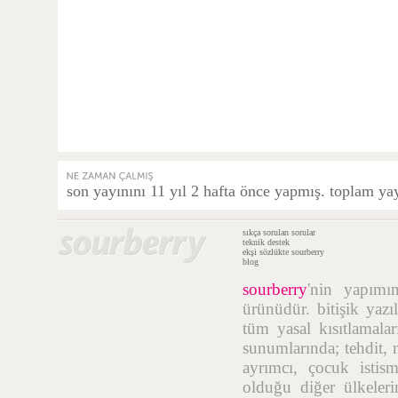
son yayınını 11 yıl 2 hafta önce yapmış. toplam yay
sıkça sorulan sorular
teknik destek
ekşi sözlükte sourberry
blog
sourberry
'nin yapım
ürünüdür. bitişik yazı
tüm yasal kısıtlamalar
sunumlarında; tehdit, n
ayrımcı, çocuk istis
olduğu diğer ülkelerin