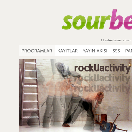
11 sub-etha'nın sultanı