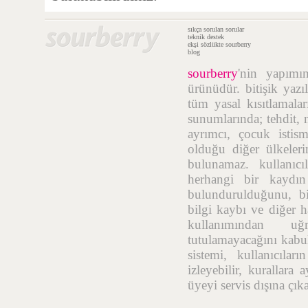
sıkça sorulan sorular
teknik destek
ekşi sözlükte sourberry
blog
sourberry
'nin yapım
ürünüdür. bitişik yazı
tüm yasal kısıtlamalar
sunumlarında; tehdit, n
ayrımcı, çocuk istis
olduğu diğer ülkelerin
bulunamaz. kullanıcı
herhangi bir kaydı
bulundurulduğunu, bil
bilgi kaybı ve diğer h
kullanımından uğr
tutulamayacağını kabul
sistemi, kullanıcıla
izleyebilir, kurallara
üyeyi servis dışına çık