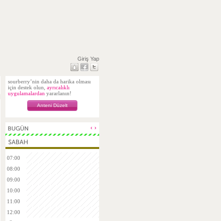
Giriş Yap
sourberry’nin daha da harika olması
için destek olun,
ayrıcalıklı
uygulamalardan
yararlanın!
Anteni Düzelt
‹
›
07:00
08:00
09:00
10:00
11:00
12:00