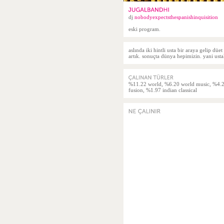
dj
nobodyexpectsthespanishinquisition
eski program.
aslında iki hintli usta bir araya gelip d
artık. sonuçta dünya hepimizin. yani usta
%11.22 world, %6.20 world music, %4.28
fusion, %1.97 indian classical