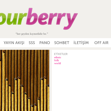
“her şeyden kıymetlidir be.”
ethnic
folk
world