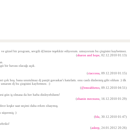
ve güzel bir program, sevgili dj'imize teşekkür ediyorum. umuyorum bu çizgisini kaybetmez.
(
sharon and hope
, 02.12.2010 01:13)
an.
ü bir havası olacağı açık.
(
ciaccona
, 09.12.2010 01:15)
ri çok hoş. bana unutulmaz dj panjit gavaskar'ı hatırlattı. onu canlı dinlermiş gibi oldum :) ilk
umarım dj bu çizgisini kaybetmez. :)
(
@emrahbetos
, 09.12.2010 04:51)
esi gün iş olmasa da her hafta dinleyebilsem!
(
elsanin mecnunu
, 16.12.2010 01:29)
adece keşke saat seçimi daha erken olsaymış.
u süpermiş :)
(
blu
, 30.12.2010 01:47)
tebriks!
(
asleep
, 24.01.2012 20:26)