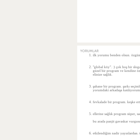
ilk yorumu benden olsun. özgün 
"global köy". :) çok hoş bir slog
güzel bir program ve kendine özg
elinize sağlık.
şahane bir program. şarkı seçimle
yorumdaki arkadaşa katılıyorum 
fevkalade bir program. keşke ert
ellerine sağlık program süper, s
bu arada panjit gavaskar vurgus
etkilendiğim nadir yayınlardan. 