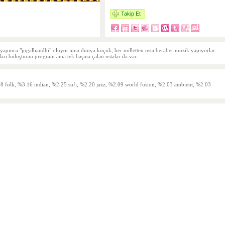
Takip Et
üet yapınca "jugalbandhi" oluyor ama dünya küçük, her milletten usta beraber müzik yapıyorlar
ları buluşturan program ama tek başına çalan ustalar da var.
 folk, %3.16 indian, %2.25 sufi, %2.20 jazz, %2.09 world fusion, %2.03 ambient, %2.03