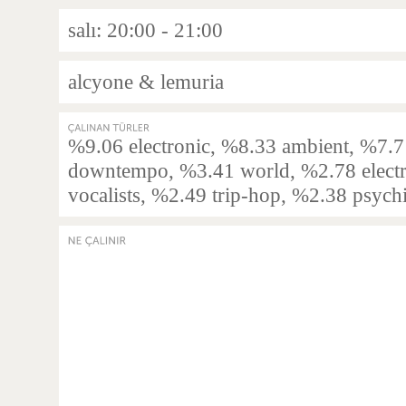
salı: 20:00 - 21:00
alcyone & lemuria
%9.06 electronic, %8.33 ambient, %7.7
downtempo, %3.41 world, %2.78 electr
vocalists, %2.49 trip-hop, %2.38 psych