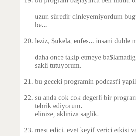
bu program başlayınca ben mutlu o
uzun süredir dinleyemiyordum bugü
be...
leziz, $ukela, enfes... insani dubl
daha once takip etmeye ba$lamadig
sakli tutuyorum.
bu geceki programin podcast'i yapil
su anda cok cok degerli bir progra
tebrik ediyorum.
elinize, akliniza saglik.
mest edici. evet keyif verici etkisi