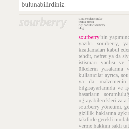
bulunabilirdiniz.
sıkça sorulan sorular
teknik destek
ekşi sözlükte sourberry
blog
sourberry
'nin yapımı
yazılır. sourberry, 
kısıtlamaları kabul ede
tehdit, nefret ya da si
istismarı yanlısı ve
ülkelerin yasalarına 
kullanıcılar ayrıca, so
ya da malzemenin t
bilgisayarlarında ve i
hasarların sorumlulu
uğrayabilecekleri zara
sourberry yönetimi, geç
gizlilik haklarına aykı
takdirde gerekli müdah
verme hakkını saklı tut