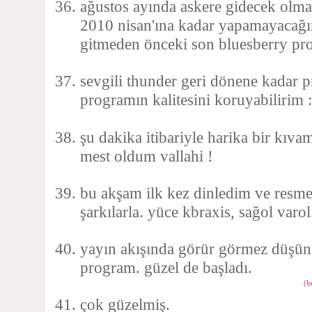
ağustos ayında askere gidecek olm
2010 nisan'ına kadar yapamayacağ
gitmeden önceki son bluesberry p
sevgili thunder geri dönene kadar
programın kalitesini koruyabilirim :
şu dakika itibariyle harika bir kıva
mest oldum vallahi !
bu akşam ilk kez dinledim ve resm
şarkılarla. yüce kbraxis, sağol varol
yayın akışında görür görmez düşü
program. güzel de başladı.
(
b
çok güzelmiş.