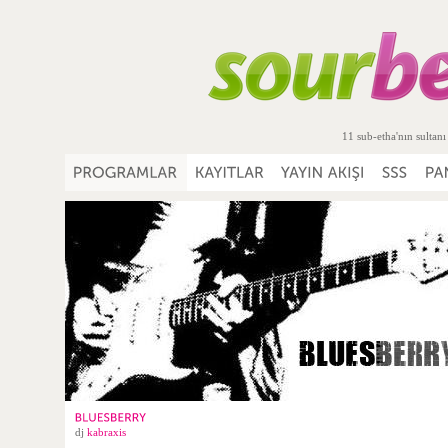
11 sub-etha'nın sultanı
dj
kabraxis