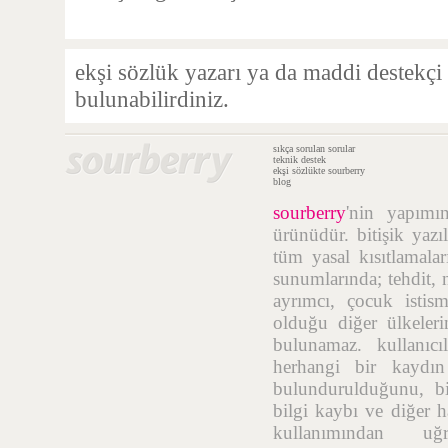
ekşi sözlük yazarı ya da maddi destekçi
bulunabilirdiniz.
sıkça sorulan sorular
teknik destek
ekşi sözlükte sourberry
blog
sourberry
'nin yapım
ürünüdür. bitişik yazı
tüm yasal kısıtlamalar
sunumlarında; tehdit, n
ayrımcı, çocuk istis
olduğu diğer ülkelerin
bulunamaz. kullanıcı
herhangi bir kaydı
bulundurulduğunu, bil
bilgi kaybı ve diğer h
kullanımından uğr