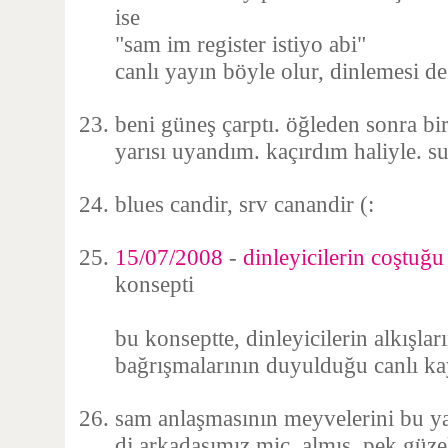
ise
"sam im register istiyo abi"
canlı yayın böyle olur, dinlemesi de
beni güneş çarptı. öğleden sonra bi
yarısı uyandım. kaçırdım haliyle. s
blues candir, srv canandir (:
15/07/2008
-
dinleyicilerin coştuğu 
konsepti
bu konseptte, dinleyicilerin alkışlar
bağrışmalarının duyulduğu canlı kay
sam anlaşmasının meyvelerini bu ya
dj arkadaşımız mic. almış. pek güze