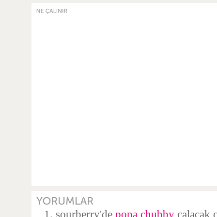
sourberry'de
popa chubby
çalacak o