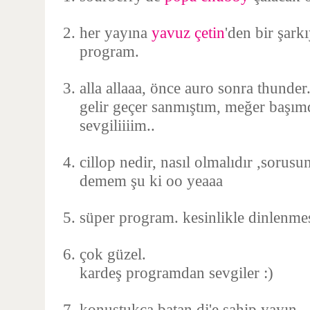
her yayına
yavuz çetin
'den bir şark
program.
alla allaaa, önce auro sonra thunder. 
gelir geçer sanmıştım, meğer başım
sevgiliiiim..
cillop nedir, nasıl olmalıdır ,soru
demem şu ki oo yeaaa
süper program. kesinlikle dinlenmes
çok güzel.
kardeş programdan sevgiler :)
konuştukça batan dj'e sahip yayın.