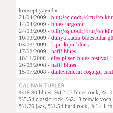
konsept yayınlar:
21/04/2009 -
blüï¿½ş dödï¿½rtï¿½n kü
14/04/2009 -
blues jargonu
24/03/2009 -
blüï¿½ş dödï¿½rtï¿½n kü
10/03/2009 -
dünya kadın bluescular g
03/03/2009 -
kıpır kıpır blues
17/02/2009 -
hafif blues
18/11/2008 -
efes pilsen blues festival 
26/08/2008 -
hafif blues
15/07/2008 -
dinleyicilerin coştuğu canl
%18.80 blues, %12.05 blues rock, %10.
%5.54 classic rock, %2.13 female vocal
%1.76 jazz, %1.54 hard rock, %1.41 rh