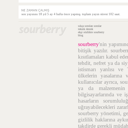
son yayınını 18 yıl 5 ay 4 hafta önce yapmış. toplam yayın süresi 102 saat.
sıkça sorulan sorular
teknik destek
ekşi sözlükte sourberry
blog
sourberry
'nin yapımı
bitişik yazılır. sourb
kısıtlamaları kabul ede
tehdit, nefret ya da si
istismarı yanlısı ve
ülkelerin yasalarına 
kullanıcılar ayrıca, so
ya da malzemenin t
bilgisayarlarında ve i
hasarların sorumlulu
uğrayabilecekleri zara
sourberry yönetimi, geç
gizlilik haklarına aykı
takdirde gerekli müdah