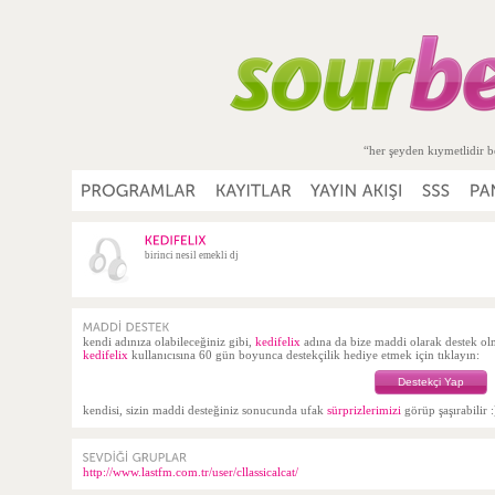
“her şeyden kıymetlidir b
birinci nesil emekli dj
kendi adınıza olabileceğiniz gibi,
kedifelix
adına da bize maddi olarak destek 
kedifelix
kullanıcısına 60 gün boyunca destekçilik hediye etmek için tıklayın:
Destekçi Yap
kendisi, sizin maddi desteğiniz sonucunda ufak
sürprizlerimizi
görüp şaşırabilir :
http://www.lastfm.com.tr/user/cllassicalcat/