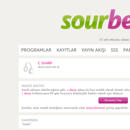
11 sub-etha'nın sultanı
altıncı nesil eski dj
kendi adınıza olabileceğiniz gibi,
c sharp
adına da bize maddi olarak destek ol
c sharp
kullanıcısına 60 gün boyunca destekçilik hediye etmek için tıklayın:
Destekçi Yap
kendisi, sizin maddi desteğiniz sonucunda ufak
sürprizlerimizi
görüp şaşırabilir :
"insan"