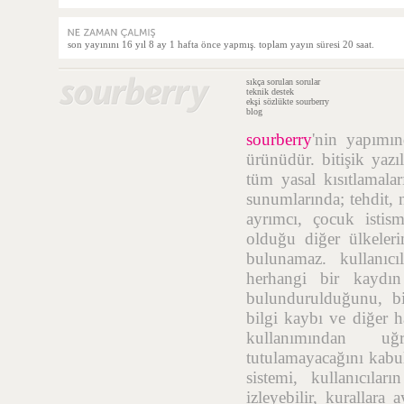
son yayınını 16 yıl 8 ay 1 hafta önce yapmış. toplam yayın süresi 20 saat.
sıkça sorulan sorular
teknik destek
ekşi sözlükte sourberry
blog
sourberry
'nin yapımı
ürünüdür. bitişik yazı
tüm yasal kısıtlamalar
sunumlarında; tehdit, n
ayrımcı, çocuk istis
olduğu diğer ülkelerin
bulunamaz. kullanıcı
herhangi bir kaydı
bulundurulduğunu, bil
bilgi kaybı ve diğer h
kullanımından uğr
tutulamayacağını kabul
sistemi, kullanıcıla
izleyebilir, kurallara