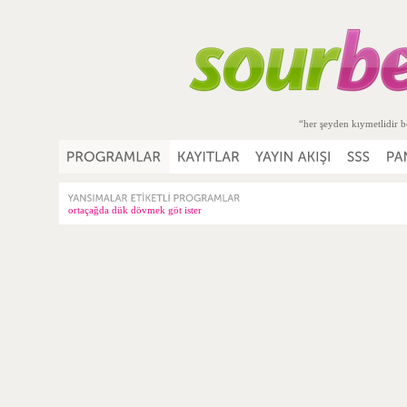
“her şeyden kıymetlidir b
ortaçağda dük dövmek göt ister