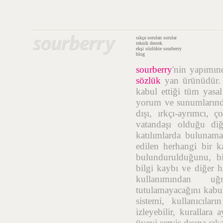
sıkça sorulan sorular
teknik destek
ekşi sözlükte sourberry
blog
sourberry
'nin yapımı
sözlük
yan ürünüdür. b
kabul ettiği tüm yasal 
yorum ve sunumlarında;
dışı, ırkçı-ayrımcı, 
vatandaşı olduğu diğe
katılımlarda bulunamaz
edilen herhangi bir 
bulundurulduğunu, bil
bilgi kaybı ve diğer h
kullanımından uğr
tutulamayacağını kabul
sistemi, kullanıcıla
izleyebilir, kurallara
üyeyi servis dışına çık