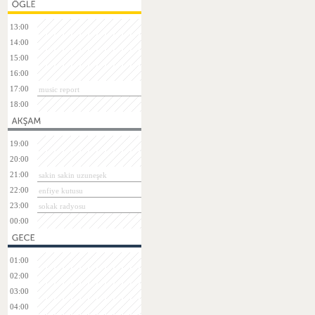
13:00
14:00
15:00
16:00
17:00
music report
18:00
19:00
20:00
21:00
sakin sakin uzuneşek
22:00
enfiye kutusu
23:00
sokak radyosu
00:00
01:00
02:00
03:00
04:00