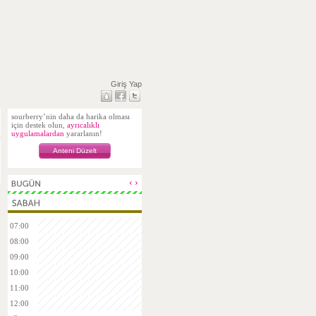
Giriş Yap
sourberry’nin daha da harika olması
için destek olun,
ayrıcalıklı
uygulamalardan
yararlanın!
Anteni Düzelt
‹
›
07:00
08:00
09:00
10:00
11:00
12:00