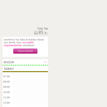
Giriş Yap
sourberry’nin daha da harika olması
için destek olun,
ayrıcalıklı
uygulamalardan
yararlanın!
Anteni Düzelt
‹
›
07:00
08:00
09:00
10:00
11:00
12:00