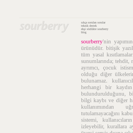
sıkça sorulan sorular
teknik destek
ekşi sözlükte sourberry
blog
sourberry
'nin yapımı
ürünüdür. bitişik yazı
tüm yasal kısıtlamalar
sunumlarında; tehdit, n
ayrımcı, çocuk istis
olduğu diğer ülkelerin
bulunamaz. kullanıcı
herhangi bir kaydı
bulundurulduğunu, bil
bilgi kaybı ve diğer h
kullanımından uğr
tutulamayacağını kabul
sistemi, kullanıcıla
izleyebilir, kurallara
üyeyi servis dışına çık