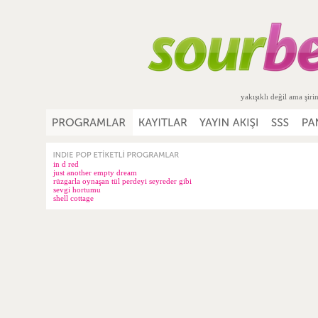
yakışıklı değil ama şiri
in d red
just another empty dream
rüzgarla oynaşan tül perdeyi seyreder gibi
sevgi hortumu
shell cottage