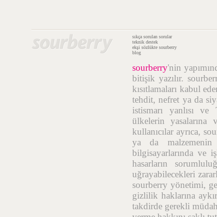
sıkça sorulan sorular
teknik destek
ekşi sözlükte sourberry
blog
sourberry
'nin yapımı
bitişik yazılır. sourb
kısıtlamaları kabul ede
tehdit, nefret ya da si
istismarı yanlısı ve
ülkelerin yasalarına 
kullanıcılar ayrıca, so
ya da malzemenin t
bilgisayarlarında ve i
hasarların sorumlulu
uğrayabilecekleri zara
sourberry yönetimi, geç
gizlilik haklarına aykı
takdirde gerekli müdah
verme hakkını saklı tut