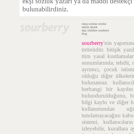
ekşi sözlük yazarı ya da maddi destekçi
bulunabilirdiniz.
sıkça sorulan sorular
teknik destek
ekşi sözlükte sourberry
blog
sourberry
'nin yapımı
ürünüdür. bitişik yazı
tüm yasal kısıtlamalar
sunumlarında; tehdit, n
ayrımcı, çocuk istis
olduğu diğer ülkelerin
bulunamaz. kullanıcı
herhangi bir kaydı
bulundurulduğunu, bil
bilgi kaybı ve diğer h
kullanımından uğr
tutulamayacağını kabul
sistemi, kullanıcıla
izleyebilir, kurallara