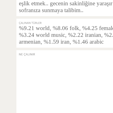
eşlik etmek.. gecenin sakinliğine yaraşı
sofranıza sunmaya talibim..
%9.21 world, %8.06 folk, %4.25 female 
%3.24 world music, %2.22 iranian, %2.
armenian, %1.59 iran, %1.46 arabic