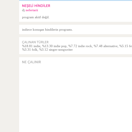
dj
nefertarii
program aktif değil.
indiece konuşan hindilerin programı.
%18.81 indie, %13.30 indie pop, %7.72 indie rock, %7.48 alternative, %5.15 f
%3.31 folk, %3.12 singer-songwriter