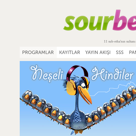
11 sub-etha'nın sultanı