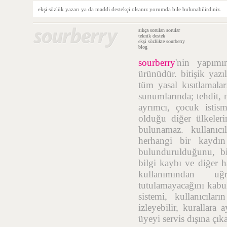
ekşi sözlük yazarı ya da maddi destekçi olsanız yorumda bile bulunabilirdiniz.
sıkça sorulan sorular
teknik destek
ekşi sözlükte sourberry
blog
sourberry
'nin yapım
ürünüdür. bitişik yazı
tüm yasal kısıtlamalar
sunumlarında; tehdit, n
ayrımcı, çocuk istis
olduğu diğer ülkelerin
bulunamaz. kullanıcı
herhangi bir kaydı
bulundurulduğunu, bil
bilgi kaybı ve diğer h
kullanımından uğr
tutulamayacağını kabul
sistemi, kullanıcıla
izleyebilir, kurallara
üyeyi servis dışına çık