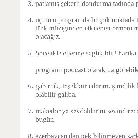
patlamış şekerli dondurma tadında
üçüncü programda birçok noktada t
türk müziğinden etkilenen ermeni mü
olacağız.
öncelikle ellerine sağlık blu! harik
programı podcast olarak da görebil
gabircik, teşekkür ederim. şimdilik
olabilir galiba.
makedonya sevdalılarını sevindirec
bugün.
azerbaycan'dan pek bilinmeyen şarkı