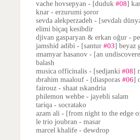
vache hovsepyan - [duduk
#08
] ka
knar - erzurumi şoror
sevda alekperzadeh - [sevdalı düny
elimi biçaq kesibdir
djivan gasparyan & erkan oğur - pe
jamshid adibi - [santur
#03
] beyaz 
ımamyar hasanov - [an undiscovere
balash
musica officinalis - [sedjanki
#08
] 
ıbrahim maalouf - [diasporas
#06
] 
fairouz - shaat ıskandria
philemon wehbe - jayebli salam
tariqa - socratako
azam ali - [from night to the edge 
le trio joubran - masar
marcel khalife - dewdrop