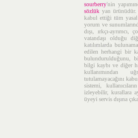
sourberry
'nin yapımı
sözlük
yan ürünüdür. b
kabul ettiği tüm yasal 
yorum ve sunumlarında;
dışı, ırkçı-ayrımcı, 
vatandaşı olduğu diğe
katılımlarda bulunamaz
edilen herhangi bir 
bulundurulduğunu, bil
bilgi kaybı ve diğer h
kullanımından uğr
tutulamayacağını kabul
sistemi, kullanıcıla
izleyebilir, kurallara
üyeyi servis dışına çık