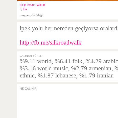
dj
blu
program aktif değil.
ipek yolu her nereden geçiyorsa oralard
http://fb.me/silkroadwalk
%9.11 world, %6.41 folk, %4.29 arabic,
%3.16 world music, %2.79 armenian, %
ethnic, %1.87 lebanese, %1.79 iranian