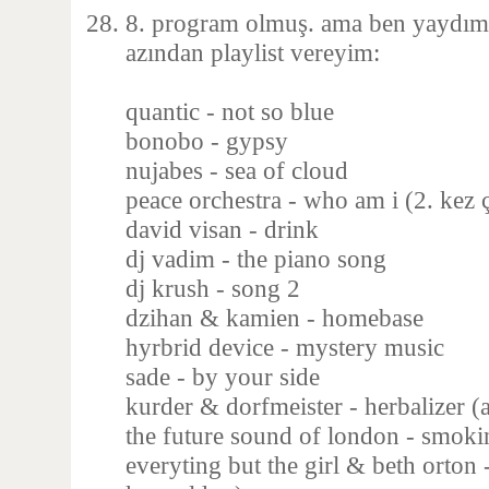
8. program olmuş. ama ben yaydım 
azından playlist vereyim:
quantic - not so blue
bonobo - gypsy
nujabes - sea of cloud
peace orchestra - who am i (2. kez 
david visan - drink
dj vadim - the piano song
dj krush - song 2
dzihan & kamien - homebase
hyrbrid device - mystery music
sade - by your side
kurder & dorfmeister - herbalizer (
the future sound of london - smoki
everyting but the girl & beth orton -