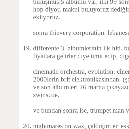
buluşmuş.5 albumu var, ilki 99 son
hop diyor, makul buluyoruz dediği
ekliyoruz.
sonra thievery corporation, lebanes
differente 3. albumlerinin ilk hiti
fiyatlara gelirler diye ümit edip, di
cinematic orchestra, evolution. cine
2000lerin brit elektronikasından. (
ve son albumleri 26 martta çıkayaz
swinscoe.
ve bundan sonra ise, trumpet man va
nightmares on wax, çaldığım en esk