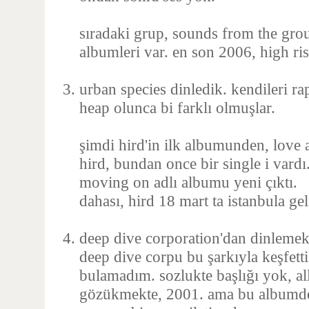
sıradaki grup, sounds from the groun
albumleri var. en son 2006, high ris
urban species dinledik. kendileri r
heap olunca bi farklı olmuşlar.
şimdi hird'in ilk albumunden, love 
hird, bundan once bir single i vardı
moving on adlı albumu yeni çıktı.
dahası, hird 18 mart ta istanbula gel
deep dive corporation'dan dinlemekt
deep dive corpu bu şarkıyla keşfettik
bulamadım. sozlukte başlığı yok, all
gözükmekte, 2001. ama bu albumde 