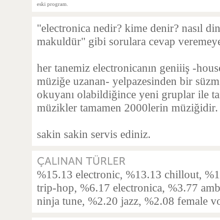
eski program.
"electronica nedir? kime denir? nasıl di
makuldür" gibi sorulara cevap veremeye
her tanemiz electronicanın geniiiş -hous
müziğe uzanan- yelpazesinden bir süzme 
okuyanı olabildiğince yeni gruplar ile t
müzikler tamamen 2000lerin müziğidir. (
sakin sakin servis ediniz.
%15.13 electronic, %13.13 chillout, 
trip-hop, %6.17 electronica, %3.77 am
ninja tune, %2.20 jazz, %2.08 female vo