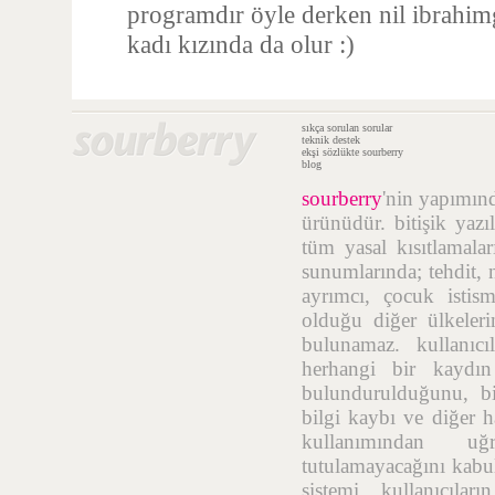
programdır öyle derken nil ibrahimg
kadı kızında da olur :)
sıkça sorulan sorular
teknik destek
ekşi sözlükte sourberry
blog
sourberry
'nin yapımı
ürünüdür. bitişik yazı
tüm yasal kısıtlamalar
sunumlarında; tehdit, n
ayrımcı, çocuk istis
olduğu diğer ülkelerin
bulunamaz. kullanıcı
herhangi bir kaydı
bulundurulduğunu, bil
bilgi kaybı ve diğer h
kullanımından uğr
tutulamayacağını kabul
sistemi, kullanıcıla