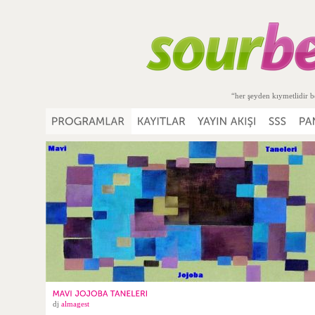
“her şeyden kıymetlidir b
dj
almagest