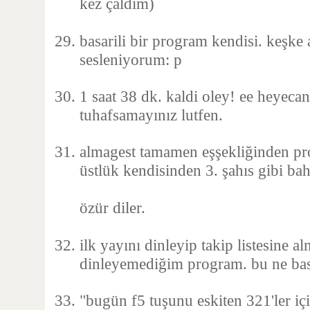
kez çaldım)
basarili bir program kendisi. keşke 
sesleniyorum: p
1 saat 38 dk. kaldi oley! ee heyeca
tuhafsamayınız lutfen.
almagest tamamen eşşekliğinden pro
üstlük kendisinden 3. şahıs gibi bah
özür diler.
ilk yayını dinleyip takip listesine 
dinleyemediğim program. bu ne basi
"bugün f5 tuşunu eskiten 321'ler iç