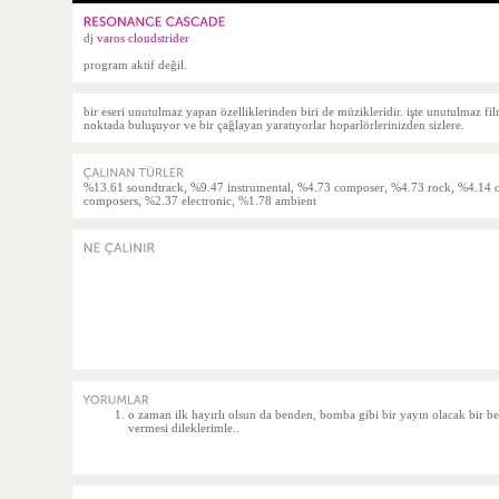
dj
varos cloudstrider
program aktif değil.
bir eseri unutulmaz yapan özelliklerinden biri de müzikleridir. işte unutulmaz fi
noktada buluşuyor ve bir çağlayan yaratıyorlar hoparlörlerinizden sizlere.
%13.61 soundtrack, %9.47 instrumental, %4.73 composer, %4.73 rock, %4.14 cla
composers, %2.37 electronic, %1.78 ambient
o zaman ilk hayırlı olsun da benden, bomba gibi bir yayın olacak bir ben
vermesi dileklerimle..