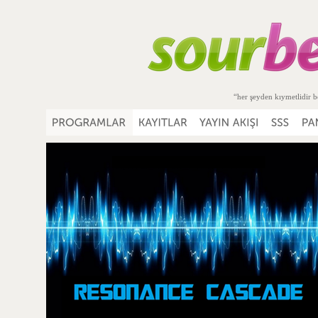
“her şeyden kıymetlidir b