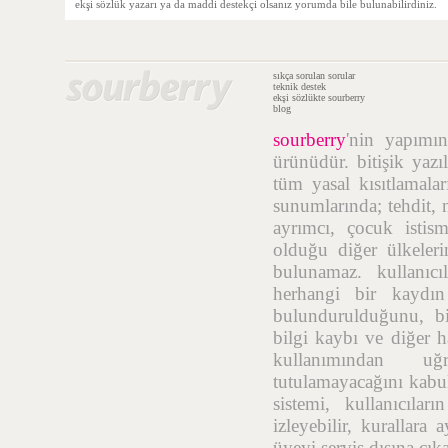
ekşi sözlük yazarı ya da maddi destekçi olsanız yorumda bile bulunabilirdiniz.
sıkça sorulan sorular
teknik destek
ekşi sözlükte sourberry
blog
sourberry
'nin yapım
ürünüdür. bitişik yazı
tüm yasal kısıtlamalar
sunumlarında; tehdit, n
ayrımcı, çocuk istis
olduğu diğer ülkelerin
bulunamaz. kullanıcı
herhangi bir kaydı
bulundurulduğunu, bil
bilgi kaybı ve diğer h
kullanımından uğr
tutulamayacağını kabul
sistemi, kullanıcıla
izleyebilir, kurallara
üyeyi servis dışına çık