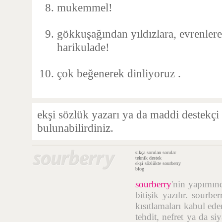
mukemmel!
gökkuşağından yıldızlara, evrenler
harikulade!
çok beğenerek dinliyoruz .
ekşi sözlük yazarı ya da maddi destekçi
bulunabilirdiniz.
sıkça sorulan sorular
teknik destek
ekşi sözlükte sourberry
blog
sourberry
'nin yapımı
bitişik yazılır. sourb
kısıtlamaları kabul ede
tehdit, nefret ya da si