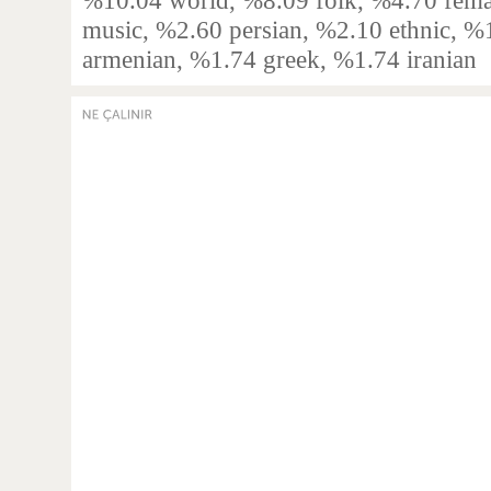
%10.04 world, %8.09 folk, %4.70 femal
music, %2.60 persian, %2.10 ethnic, %
armenian, %1.74 greek, %1.74 iranian