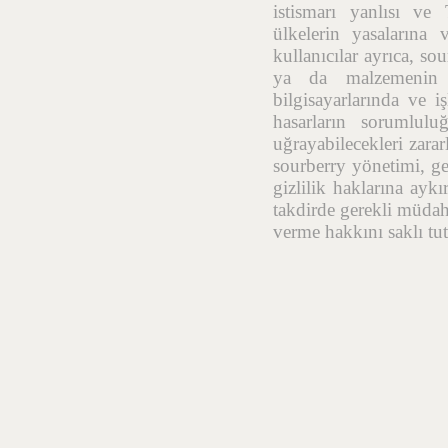
istismarı yanlısı ve
ülkelerin yasalarına 
kullanıcılar ayrıca, so
ya da malzemenin t
bilgisayarlarında ve i
hasarların sorumlulu
uğrayabilecekleri zara
sourberry yönetimi, geç
gizlilik haklarına aykı
takdirde gerekli müdah
verme hakkını saklı tut