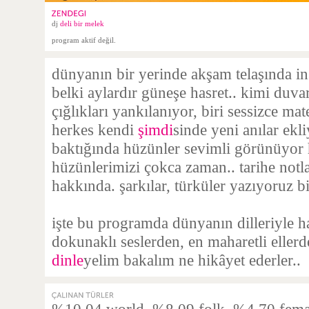
dj
deli bir melek
program aktif değil.
dünyanın bir yerinde akşam telaşında ins
belki aylardır güneşe hasret.. kimi duva
çığlıkları yankılanıyor, biri sessizce ma
herkes kendi
şimdi
sinde yeni anılar ekl
baktığında hüzünler sevimli görünüyor 
hüzünlerimizi çokca zaman.. tarihe notl
hakkında. şarkılar, türküler yazıyoruz bi
işte bu programda dünyanın dilleriyle ha
dokunaklı seslerden, en maharetli eller
dinle
yelim bakalım ne hikâyet ederler..