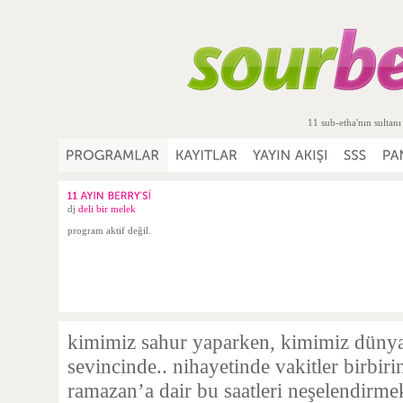
11 sub-etha'nın sultanı
dj
deli bir melek
program aktif değil.
kimimiz sahur yaparken, kimimiz dünyan
sevincinde.. nihayetinde vakitler birbir
ramazan’a dair bu saatleri neşelendirmek