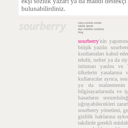
ekşi sözlük yazarı ya da maddi destekçi
bulunabilirdiniz.
sıkça sorulan sorular
teknik destek
ekşi sözlükte sourberry
blog
sourberry
'nin yapımı
bitişik yazılır. sourb
kısıtlamaları kabul ede
tehdit, nefret ya da si
istismarı yanlısı ve
ülkelerin yasalarına 
kullanıcılar ayrıca, so
ya da malzemenin t
bilgisayarlarında ve i
hasarların sorumlulu
uğrayabilecekleri zara
sourberry yönetimi, geç
gizlilik haklarına aykı
takdirde gerekli müdah