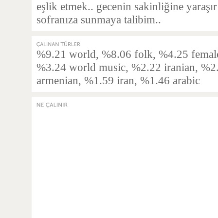
eşlik etmek.. gecenin sakinliğine yaraşı
sofranıza sunmaya talibim..
%9.21 world, %8.06 folk, %4.25 female 
%3.24 world music, %2.22 iranian, %2.
armenian, %1.59 iran, %1.46 arabic