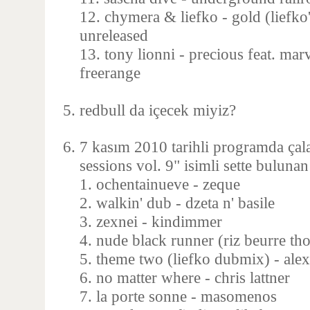
12. chymera & liefko - gold (liefko
unreleased
13. tony lionni - precious feat. mar
freerange
redbull da içecek miyiz?
7 kasım 2010 tarihli programda çalan
sessions vol. 9" isimli sette bulunan
1. ochentainueve - zeque
2. walkin' dub - dzeta n' basile
3. zexnei - kindimmer
4. nude black runner (riz beurre t
5. theme two (liefko dubmix) - ale
6. no matter where - chris lattner
7. la porte sonne - masomenos