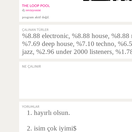
dj
revizyonist
program aktif değil.
%8.88 electronic, %8.88 house, %8.88 
%7.69 deep house, %7.10 techno, %6.5
jazz, %2.96 under 2000 listeners, %1.78
hayırlı olsun.
isim çok iyimi$