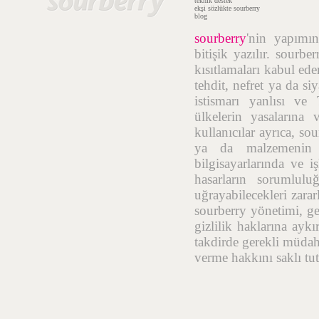
teknik destek
ekşi sözlükte sourberry
blog
sourberry
'nin yapım
bitişik yazılır. sourb
kısıtlamaları kabul ede
tehdit, nefret ya da si
istismarı yanlısı ve
ülkelerin yasalarına 
kullanıcılar ayrıca, so
ya da malzemenin t
bilgisayarlarında ve i
hasarların sorumlulu
uğrayabilecekleri zara
sourberry yönetimi, geç
gizlilik haklarına aykı
takdirde gerekli müdah
verme hakkını saklı tut