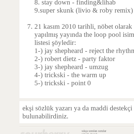
8. stay down - finding&lihab
9.super skunk (livio & roby remix) 
21 kasım 2010 tarihli, nöbet olara
yapılmış yayında the loop pool isiml
listesi şöyledir:
1-) jay shepheard - reject the rhyth
2-) robert dietz - party faktor
3-) jay shepheard - umzug
4-) trickski - the warm up
5-) trickski - point 0
ekşi sözlük yazarı ya da maddi destekçi
bulunabilirdiniz.
sıkça sorulan sorular