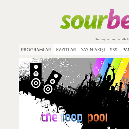
“her şeyden kıymetlidir b