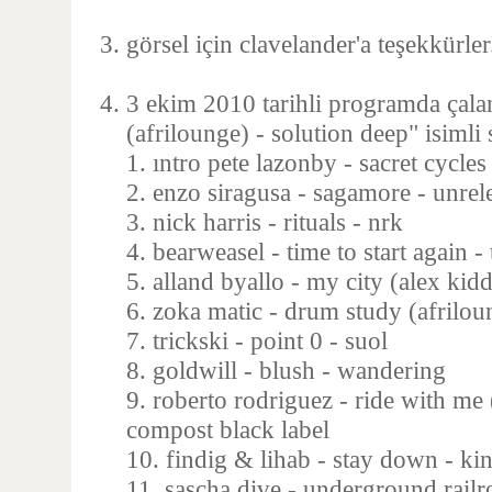
görsel için clavelander'a teşekkürler
3 ekim 2010 tarihli programda çala
(afrilounge) - solution deep" isimli s
1. ıntro pete lazonby - sacret cycles
2. enzo siragusa - sagamore - unrel
3. nick harris - rituals - nrk
4. bearweasel - time to start again -
5. alland byallo - my city (alex kid
6. zoka matic - drum study (afrilou
7. trickski - point 0 - suol
8. goldwill - blush - wandering
9. roberto rodriguez - ride with me
compost black label
10. findig & lihab - stay down - ki
11. sascha dive - underground railr