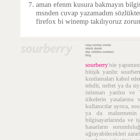
aman efenm kusura bakmayın bilgis
msnden cuvap yazamadım sözlükte
firefox bi winemp takılıyoruz zorunl
sıkça sorulan sorular
teknik destek
ekşi sözlükte sourberry
blog
sourberry
'nin yapımı
bitişik yazılır. sourb
kısıtlamaları kabul ede
tehdit, nefret ya da si
istismarı yanlısı ve
ülkelerin yasalarına 
kullanıcılar ayrıca, so
ya da malzemenin t
bilgisayarlarında ve i
hasarların sorumlulu
uğrayabilecekleri zara