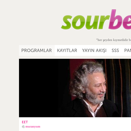
“her şeyden kıymetlidir b
dj
muranyum