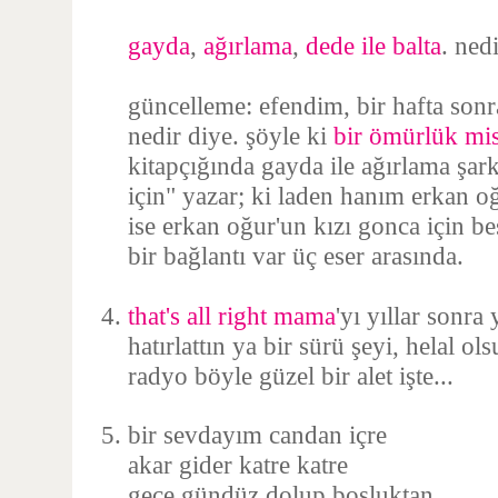
gayda
,
ağırlama
,
dede ile balta
. ned
güncelleme: efendim, bir hafta sonr
nedir diye. şöyle ki
bir ömürlük mis
kitapçığında gayda ile ağırlama şark
için" yazar; ki laden hanım erkan oğu
ise erkan oğur'un kızı gonca için bes
bir bağlantı var üç eser arasında.
that's all right mama
'yı yıllar sonra
hatırlattın ya bir sürü şeyi, helal ol
radyo böyle güzel bir alet işte...
bir sevdayım candan içre
akar gider katre katre
gece gündüz dolup boşluktan