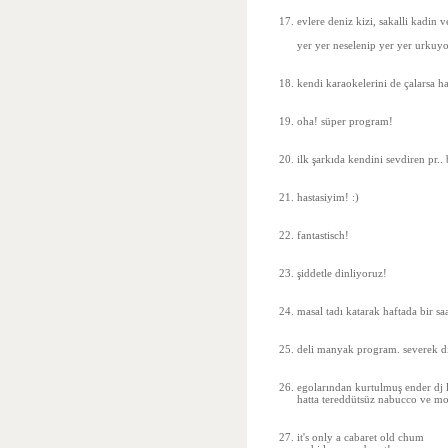
evlere deniz kizi, sakalli kadin
yer yer neselenip yer yer urkuyo
kendi karaokelerini de çalarsa ha
oha! süper program!
ilk şarkıda kendini sevdiren pr.. 
hastasiyim! :)
fantastisch!
şiddetle dinliyoruz!
masal tadı katarak haftada bir s
deli manyak program. severek d
egolarından kurtulmuş ender dj le
hatta tereddütsüz nabucco ve mo
it's only a cabaret old chum