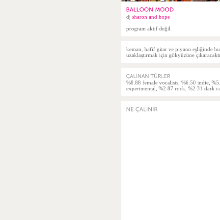
dj
sharon and hope
program aktif değil.
keman, hafif gitar ve piyano eşliğinde hu
uzaklaştırmak için gökyüzüne çıkaracaktı
%8.88 female vocalists, %6.50 indie, %5
experimental, %2.87 rock, %2.31 dark c