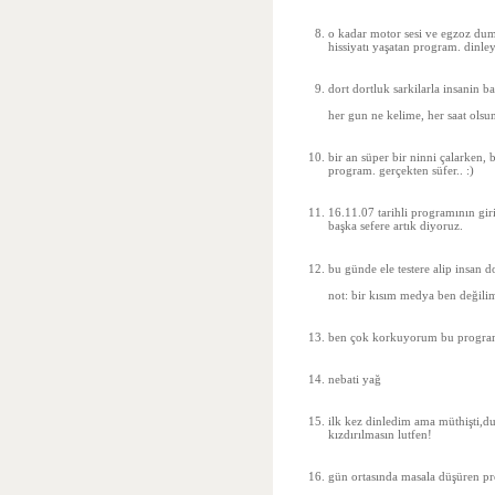
o kadar motor sesi ve egzoz dum
hissiyatı yaşatan program. dinle
dort dortluk sarkilarla insanin
her gun ne kelime, her saat olsu
bir an süper bir ninni çalarken, 
program. gerçekten süfer.. :)
16.11.07 tarihli programının giri
başka sefere artık diyoruz.
bu günde ele testere alip insan d
not: bir kısım medya ben değili
ben çok korkuyorum bu progra
nebati yağ
ilk kez dinledim ama müthişti,du
kızdırılmasın lutfen!
gün ortasında masala düşüren pr