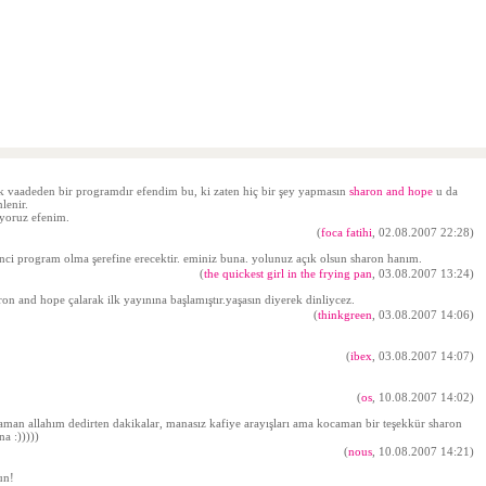
cek vaadeden bir programdır efendim bu, ki zaten hiç bir şey yapmasın
sharon and hope
u da
lenir.
iyoruz efenim.
(
foca fatihi
, 02.08.2007 22:28)
inci program olma şerefine erecektir. eminiz buna. yolunuz açık olsun sharon hanım.
(
the quickest girl in the frying pan
, 03.08.2007 13:24)
ron and hope çalarak ilk yayınına başlamıştır.yaşasın diyerek dinliycez.
(
thinkgreen
, 03.08.2007 14:06)
(
ibex
, 03.08.2007 14:07)
(
os
, 10.08.2007 14:02)
r aman allahım dedirten dakikalar, manasız kafiye arayışları ama kocaman bir teşekkür sharon
a :)))))
(
nous
, 10.08.2007 14:21)
un!