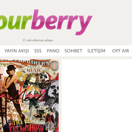
11 sub-etha'nın sultanı