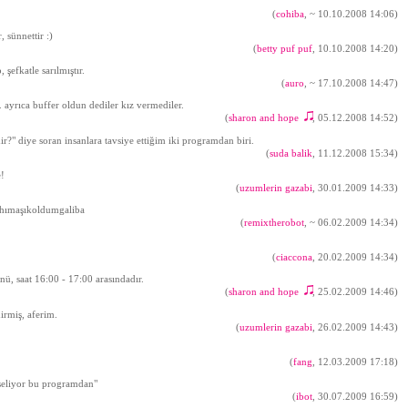
(
cohiba
,
~ 10.10.2008 14:06
)
, sünnettir :)
(
betty puf puf
, 10.10.2008 14:20)
şefkatle sarılmıştır.
(
auro
,
~ 17.10.2008 14:47
)
ayrıca buffer oldun dediler kız vermediler.
(
sharon and hope
, 05.12.2008 14:52)
♫
r?" diye soran insanlara tavsiye ettiğim iki programdan biri.
(
suda balik
, 11.12.2008 15:34)
e!
(
uzumlerin gazabi
, 30.01.2009 14:33)
ahımaşıkoldumgaliba
(
remixtherobot
,
~ 06.02.2009 14:34
)
(
ciaccona
, 20.02.2009 14:34)
ü, saat 16:00 - 17:00 arasındadır.
(
sharon and hope
, 25.02.2009 14:46)
♫
rmiş, aferim.
(
uzumlerin gazabi
, 26.02.2009 14:43)
(
fang
, 12.03.2009 17:18)
kseliyor bu programdan"
(
ibot
, 30.07.2009 16:59)