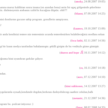
(
smoky
, 24.08.2007 19:05)
anına maruz kaldıktan sonra insana (en azından bena) serin bir agaç gölgesinde şekerleme
yin. dinlemeyenin arabasını xzibit'in kucağına düşsün. ohh!!!
(
blianst
, 07.09.2007 14:25)
 basini dondurme gucune sahip program. gonullerin sampiyonu.
n!
(
kaamos
, 19.10.2007 15:09)
bir anda kendinizi testere nin testeresinin ucunda testerelenirken bulabileceğiniz modlara sokan
(
foca fatihi
, 02.11.2007 14:56)
şi bir kısım medya tarafından baltalanmıştır. şekilli girişim de bu vesileyle güme gitmiştir.
(
sharon and hope
, 16.11.2007 14:12)
♫
oğrama hissi uyandıran şarkılar çaliyor.
m
(
os
, 16.11.2007 14:18)
mdan.
(
auro
, 07.12.2007 14:10)
(
kimi raikkonen
, 14.12.2007 13:27)
ygularımla oynadı,kendımde degılım,herkesın dınleyebılecegı saatlere cekılsın,halk
(
metantic
, 21.12.2007 14:36)
ogram bu. podcast istiyoruz :)
(
fever
, 08.02.2008 14:33)