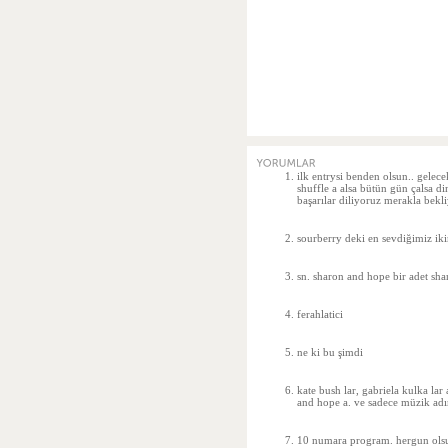
ilk entrysi benden olsun.. gele
shuffle a alsa bütün gün çalsa din
başarılar diliyoruz merakla bekl
sourberry deki en sevdiğimiz ik
sn. sharon and hope bir adet sha
ferahlatici
ne ki bu şimdi
kate bush lar, gabriela kulka la
and hope a. ve sadece müzik adın
10 numara program. hergun ols