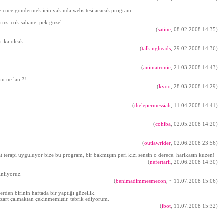
 ve cuce gondermek icin yakinda websitesi acacak program.
ruz. cok sahane, pek guzel.
(
satine
, 08.02.2008 14:35)
rika olcak.
(
talkingheads
, 29.02.2008 14:36)
(
animatronic
, 21.03.2008 14:43)
bu ne lan ?!
(
kyoo
, 28.03.2008 14:29)
(
thelepermessiah
, 11.04.2008 14:41)
(
cohiba
, 02.05.2008 14:20)
(
outlawrider
, 02.06.2008 23:56)
aat terapi uyguluyor bize bu program, bir bakmışsın peri kızı sensin o derece. harikasın kuzen!
(
nefertarii
, 20.06.2008 14:30)
inliyoruz.
(
benimadimmesmecon
,
~ 11.07.2008 15:06
)
rden birinin haftada bir yaptığı güzellik.
zart çalmaktan çekinmemiştir. tebrik ediyorum.
(
ibot
, 11.07.2008 15:32)