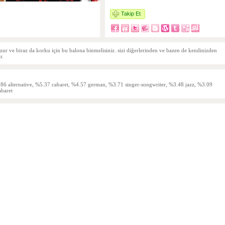
Takip Et
zur ve biraz da korku için bu balona binmelisiniz. sizi diğerlerinden ve bazen de kendinizden
r.
.86 alternative, %5.37 cabaret, %4.57 german, %3.71 singer-songwriter, %3.48 jazz, %3.09
abaret