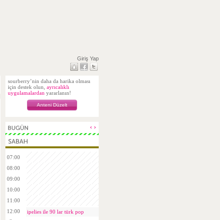
Giriş Yap
sourberry’nin daha da harika olması
için destek olun,
ayrıcalıklı
uygulamalardan
yararlanın!
Anteni Düzelt
‹
›
07:00
08:00
09:00
10:00
11:00
12:00
ipelies ile 90 lar türk pop