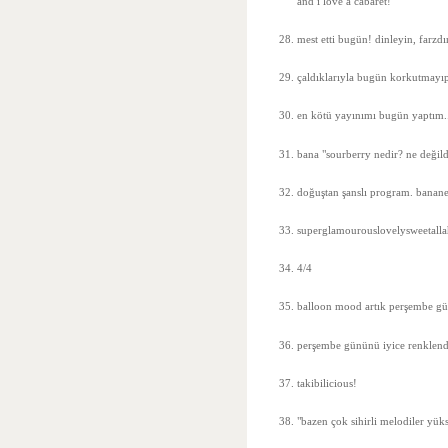
and i love a cabaret!
mest etti bugün! dinleyin, farzdır
çaldıklarıyla bugün korkutmayıp, 
en kötü yayınımı bugün yaptım.. 
bana "sourberry nedir? ne değildi
doğuştan şanslı program. banan
superglamourouslovelysweetall
4/4
balloon mood artık perşembe gün
perşembe gününü iyice renklendi
takibilicious!
"bazen çok sihirli melodiler yü