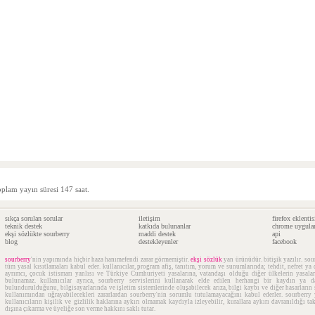
oplam yayın süresi 147 saat.
sıkça sorulan sorular
iletişim
firefox eklentis
teknik destek
katkıda bulunanlar
chrome uygula
ekşi sözlükte sourberry
maddi destek
api
blog
destekleyenler
facebook
sourberry
'nin yapımında
hiçbir haza hanımefendi
zarar görmemiştir.
ekşi sözlük
yan ürünüdür. bitişik yazılır. sou
tüm yasal kısıtlamaları kabul eder. kullanıcılar, program afiş, tanıtım, yorum ve sunumlarında; tehdit, nefret ya 
ayrımcı, çocuk istismarı yanlısı ve Türkiye Cumhuriyeti yasalarına, vatandaşı olduğu diğer ülkelerin yasaları
bulunamaz. kullanıcılar ayrıca, sourberry servislerini kullanarak elde edilen herhangi bir kaydın ya
bulundurulduğunu, bilgisayarlarında ve işletim sistemlerinde oluşabilecek arıza, bilgi kaybı ve diğer hasarları
kullanımından uğrayabilecekleri zararlardan sourberry'nin sorumlu tutulamayacağını kabul ederler. sourberry 
kullanıcıların kişilik ve gizlilik haklarına aykırı olmamak kaydıyla izleyebilir, kurallara aykırı davranıldığı 
dışına çıkarma ve üyeliğe son verme hakkını saklı tutar.