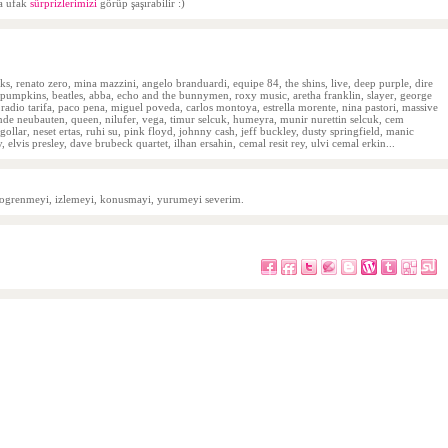
da ufak
sürprizlerimizi
görüp şaşırabilir :)
ticks, renato zero, mina mazzini, angelo branduardi, equipe 84, the shins, live, deep purple, dire
ing pumpkins, beatles, abba, echo and the bunnymen, roxy music, aretha franklin, slayer, george
ou, radio tarifa, paco pena, miguel poveda, carlos montoya, estrella morente, nina pastori, massive
ende neubauten, queen, nilufer, vega, timur selcuk, humeyra, munir nurettin selcuk, cem
llar, neset ertas, ruhi su, pink floyd, johnny cash, jeff buckley, dusty springfield, manic
y, elvis presley, dave brubeck quartet, ilhan ersahin, cemal resit rey, ulvi cemal erkin...
i, ogrenmeyi, izlemeyi, konusmayi, yurumeyi severim.