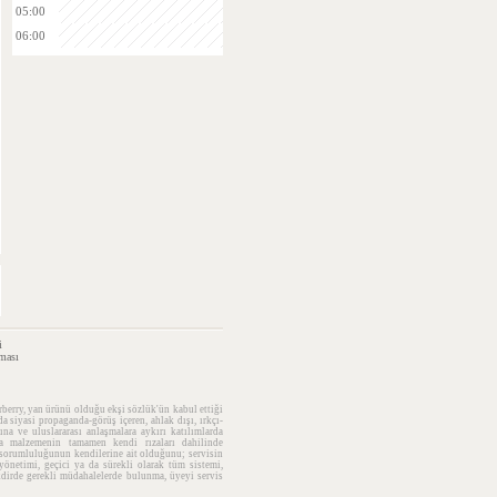
05:00
06:00
i
ması
rberry, yan ürünü olduğu ekşi sözlük'ün kabul ettiği
da siyasi propaganda-görüş içeren, ahlak dışı, ırkçı-
na ve uluslararası anlaşmalara aykırı katılımlarda
 da malzemenin tamamen kendi rızaları dahilinde
n sorumluluğunun kendilerine ait olduğunu; servisin
yönetimi, geçici ya da sürekli olarak tüm sistemi,
takdirde gerekli müdahalelerde bulunma, üyeyi servis