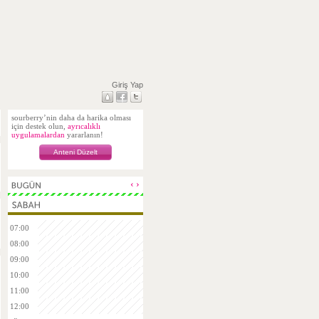
Giriş Yap
sourberry’nin daha da harika olması
için destek olun,
ayrıcalıklı
uygulamalardan
yararlanın!
Anteni Düzelt
‹
›
07:00
08:00
09:00
10:00
11:00
12:00