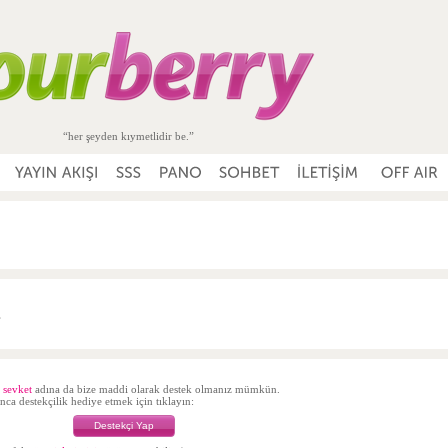
“her şeyden kıymetlidir be.”
”
 sevket
adına da bize maddi olarak destek olmanız mümkün.
ca destekçilik hediye etmek için tıklayın:
Destekçi Yap