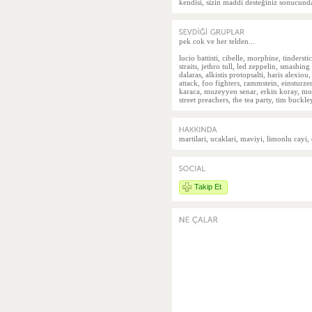
kendisi, sizin maddi desteğiniz sonucun
pek cok ve her telden...
lucio battisti, cibelle, morphine, tinders
straits, jethro tull, led zeppelin, smash
dalaras, alkistis protopsalti, haris alexi
attack, foo fighters, rammstein, einsturz
karaca, muzeyyen senar, erkin koray, mogo
street preachers, the tea party, tim buckle
martilari, ucaklari, maviyi, limonlu cay
Takip Et