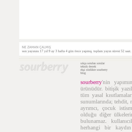
son yayınını 17 yıl 9 ay 3 hafta 4 gün önce yapmış. toplam yayın süresi 52 saat.
sıkça sorulan sorular
teknik destek
ekşi sözlükte sourberry
blog
sourberry
'nin yapım
ürünüdür. bitişik yazı
tüm yasal kısıtlamalar
sunumlarında; tehdit, n
ayrımcı, çocuk istis
olduğu diğer ülkelerin
bulunamaz. kullanıcı
herhangi bir kaydı