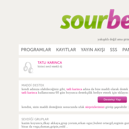
yakışıklı değil ama şiri
birinci nesil emekli dj
kendi adınıza olabileceğiniz gibi,
tatli karinca
adına da bize maddi olarak deste
tatli karinca
kullanıcısına 60 gün boyunca destekçilik hediye etmek için tıklayın:
Destekçi Yap
kendisi, sizin maddi desteğiniz sonucunda ufak
sürprizlerimizi
görüp şaşırabilir :
kazim koyuncu,ilkay akkaya,grup yorum,erkan ogur,bulent ortacgil,ezginin gunl
biraz da vega,duman,gripin,redd ..