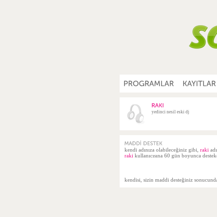
yedinci nesil eski dj
kendi adınıza olabileceğiniz gibi,
raki
adı
raki
kullanıcısına 60 gün boyunca destekç
kendisi, sizin maddi desteğiniz sonucun