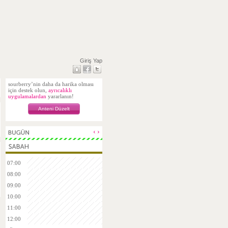
Giriş Yap
sourberry’nin daha da harika olması
için destek olun,
ayrıcalıklı
uygulamalardan
yararlanın!
Anteni Düzelt
‹
›
07:00
08:00
09:00
10:00
11:00
12:00