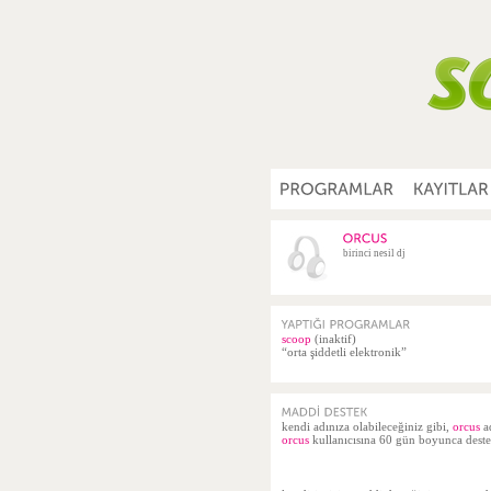
birinci nesil dj
scoop
(inaktif)
“orta şiddetli elektronik”
kendi adınıza olabileceğiniz gibi,
orcus
a
orcus
kullanıcısına 60 gün boyunca destek