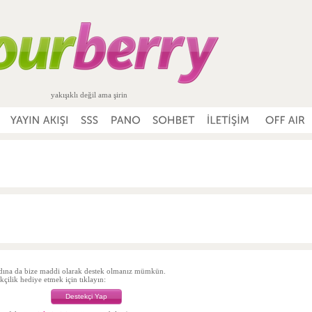
yakışıklı değil ama şirin
dına da bize maddi olarak destek olmanız mümkün.
çilik hediye etmek için tıklayın:
Destekçi Yap