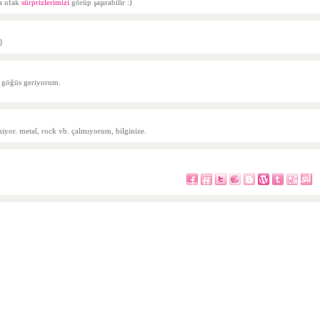
da ufak
sürprizlerimizi
görüp şaşırabilir :)
}
a göğüs geriyorum.
emiyor. metal, rock vb. çalmıyorum, bilginize.