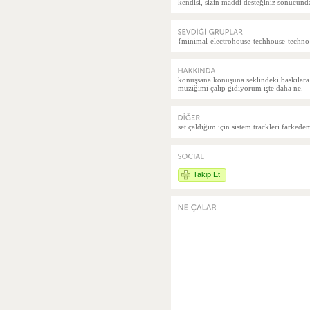
kendisi, sizin maddi desteğiniz sonucun
{minimal-electrohouse-techhouse-techno
konuşsana konuşuna seklindeki baskılar
müziğimi çalıp gidiyorum işte daha ne.
set çaldığım için sistem trackleri farked
Takip Et