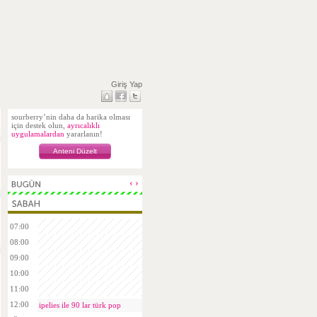
Giriş Yap
sourberry’nin daha da harika olması
için destek olun,
ayrıcalıklı
uygulamalardan
yararlanın!
Anteni Düzelt
‹
›
07:00
08:00
09:00
10:00
11:00
12:00
ipelies ile 90 lar türk pop