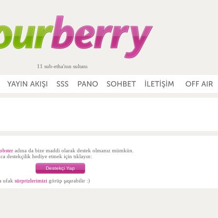
11 sub-etha'nın sultanı
lobster
adına da bize maddi olarak destek olmanız mümkün.
a destekçilik hediye etmek için tıklayın:
Destekçi Yap
da ufak
sürprizlerimizi
görüp şaşırabilir :)