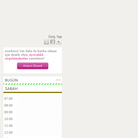
Giriş Yap
sourberry’nin daha da harika olması
için destek olun,
ayrıcalıklı
uygulamalardan
yararlanın!
Anteni Düzelt
‹
›
07:00
08:00
09:00
10:00
11:00
12:00