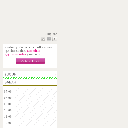
Giriş Yap
sourberry’nin daha da harika olması
için destek olun,
ayrıcalıklı
uygulamalardan
yararlanın!
Anteni Düzelt
‹
›
07:00
08:00
09:00
10:00
11:00
12:00