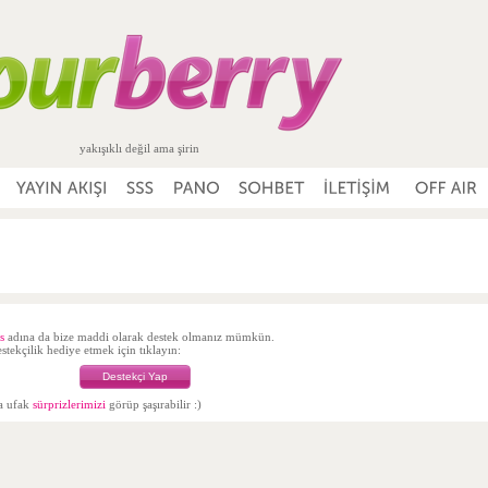
yakışıklı değil ama şirin
s
adına da bize maddi olarak destek olmanız mümkün.
tekçilik hediye etmek için tıklayın:
Destekçi Yap
da ufak
sürprizlerimizi
görüp şaşırabilir :)