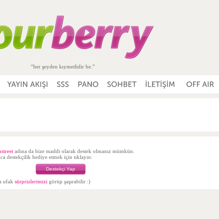
“her şeyden kıymetlidir be.”
nstreet
adına da bize maddi olarak destek olmanız mümkün.
a destekçilik hediye etmek için tıklayın:
Destekçi Yap
da ufak
sürprizlerimizi
görüp şaşırabilir :)