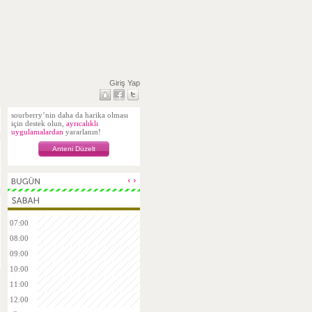
Giriş Yap
sourberry’nin daha da harika olması
için destek olun,
ayrıcalıklı
uygulamalardan
yararlanın!
Anteni Düzelt
‹
›
07:00
08:00
09:00
10:00
11:00
12:00