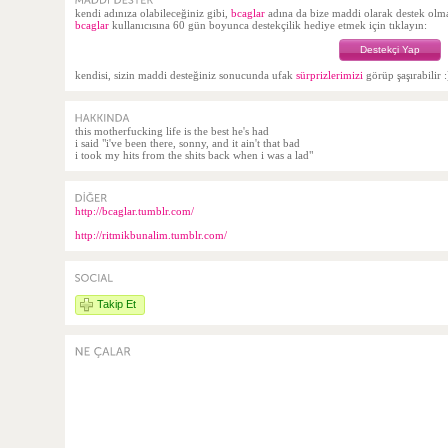
kendi adınıza olabileceğiniz gibi,
bcaglar
adına da bize maddi olarak destek ol
bcaglar
kullanıcısına 60 gün boyunca destekçilik hediye etmek için tıklayın:
Destekçi Yap
kendisi, sizin maddi desteğiniz sonucunda ufak
sürprizlerimizi
görüp şaşırabilir :
this motherfucking life is the best he's had
i said "i've been there, sonny, and it ain't that bad
i took my hits from the shits back when i was a lad"
http://bcaglar.tumblr.com/
http://ritmikbunalim.tumblr.com/
Takip Et