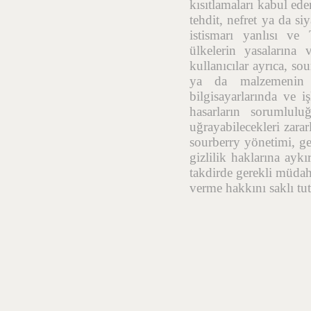
kısıtlamaları kabul ede
tehdit, nefret ya da si
istismarı yanlısı ve
ülkelerin yasalarına 
kullanıcılar ayrıca, so
ya da malzemenin t
bilgisayarlarında ve i
hasarların sorumlulu
uğrayabilecekleri zara
sourberry yönetimi, geç
gizlilik haklarına aykı
takdirde gerekli müdah
verme hakkını saklı tut