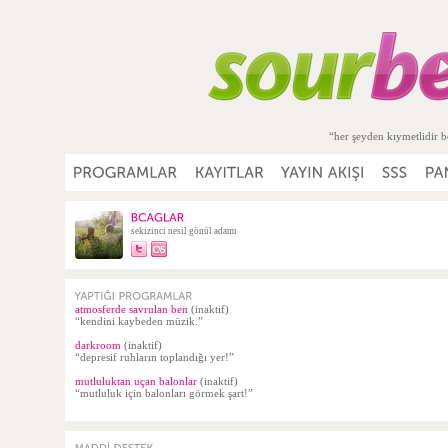
“her şeyden kıymetlidir b
sekizinci nesil gönül adamı
atmosferde savrulan ben
(inaktif)
“kendini kaybeden müzik.”
darkroom
(inaktif)
“depresif ruhların toplandığı yer!”
mutluluktan uçan balonlar
(inaktif)
“mutluluk için balonları görmek şart!”