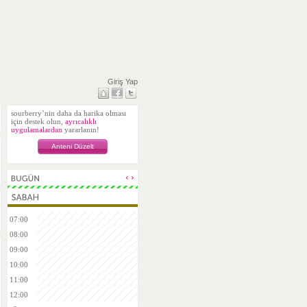
Giriş Yap
sourberry’nin daha da harika olması
için destek olun,
ayrıcalıklı
uygulamalardan
yararlanın!
Anteni Düzelt
‹
›
07:00
08:00
09:00
10:00
11:00
12:00