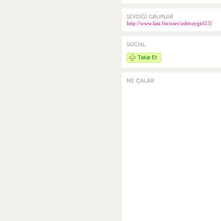
http://www.last.fm/user/ashtraygirl13/
Takip Et