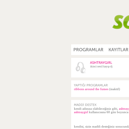
ikinci nesil kayıp dj
ribbons around the fumes
(inaktif)
kendi adınıza olabileceğiniz gibi,
ashtray
ashtraygirl
kullanıcısına 60 gün boyunca d
kendisi, sizin maddi desteğiniz sonucun