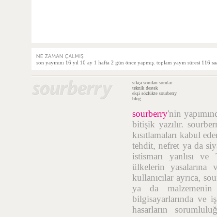
son yayınını 16 yıl 10 ay 1 hafta 2 gün önce yapmış. toplam yayın süresi 116 saa
sıkça sorulan sorular
teknik destek
ekşi sözlükte sourberry
blog
sourberry
'nin yapımı
bitişik yazılır. sourb
kısıtlamaları kabul ede
tehdit, nefret ya da si
istismarı yanlısı ve
ülkelerin yasalarına 
kullanıcılar ayrıca, so
ya da malzemenin t
bilgisayarlarında ve i
hasarların sorumlulu