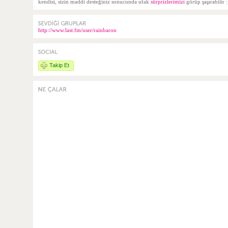
kendisi, sizin maddi desteğiniz sonucunda ufak
sürprizlerimizi
görüp şaşırabilir :
http://www.last.fm/user/rainbaron
Takip Et