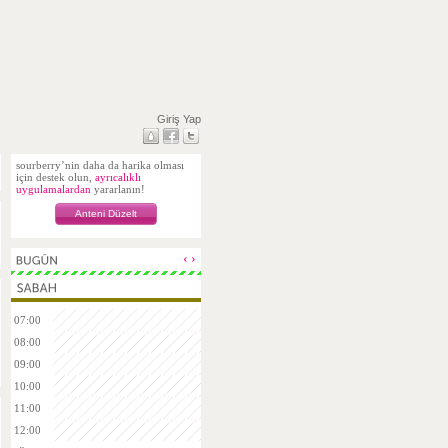
Giriş Yap
sourberry’nin daha da harika olması
için destek olun,
ayrıcalıklı
uygulamalardan
yararlanın!
Anteni Düzelt
‹
›
07:00
08:00
09:00
10:00
11:00
12:00