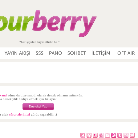
“her şeyden kıymetlidir be.”
wand
adına da bize maddi olarak destek olmanız mümkün.
 destekçilik hediye etmek için tıklayın:
Destekçi Yap
da ufak
sürprizlerimizi
görüp şaşırabilir :)