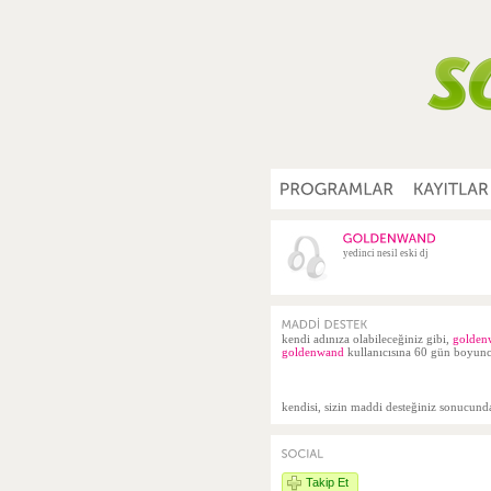
yedinci nesil eski dj
kendi adınıza olabileceğiniz gibi,
golden
goldenwand
kullanıcısına 60 gün boyunca
kendisi, sizin maddi desteğiniz sonucun
Takip Et