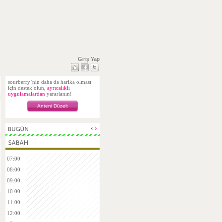
Giriş Yap
sourberry’nin daha da harika olması
için destek olun,
ayrıcalıklı
uygulamalardan
yararlanın!
Anteni Düzelt
‹
›
07:00
08:00
09:00
10:00
11:00
12:00