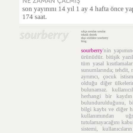
son yayınını 14 yıl 1 ay 4 hafta önce y
174 saat.
sıkça sorulan sorular
teknik destek
ekşi sözlükte sourberry
blog
sourberry
'nin yapımı
ürünüdür. bitişik yazı
tüm yasal kısıtlamalar
sunumlarında; tehdit, n
ayrımcı, çocuk istis
olduğu diğer ülkelerin
bulunamaz. kullanıcı
herhangi bir kaydı
bulundurulduğunu, bil
bilgi kaybı ve diğer h
kullanımından uğr
tutulamayacağını kabul
sistemi, kullanıcıla