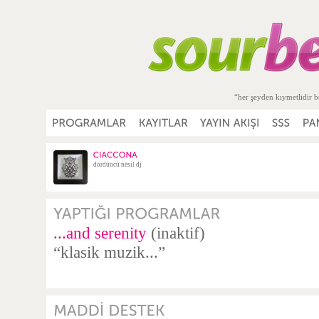
“her şeyden kıymetlidir b
dördüncü nesil dj
...and serenity
(inaktif)
“klasik muzik...”