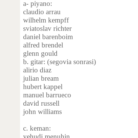
a- piyano:
claudio arrau
wilhelm kempff
sviatoslav richter
daniel barenboim
alfred brendel
glenn gould
b. gitar: (segovia sonrasi)
alirio diaz
julian bream
hubert kappel
manuel barrueco
david russell
john williams
c. keman:
yehudi menuhin