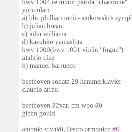
bwv 1004 re minor partita "chaconne"
yorumlar:
a) bbc philharmonic- stokowski's symp
b) julian bream
c) john williams
d) kazuhito yamashita
bwv 1000(bwv 1001 violin "fugue")
a)alirio diaz
b) manuel barrueco
beethoven sonata 29 hammerklavier
claudio arrau
beethoven 32var. cm woo 80
glenn gould
antonio vivaldi, l'estro armonico
#6