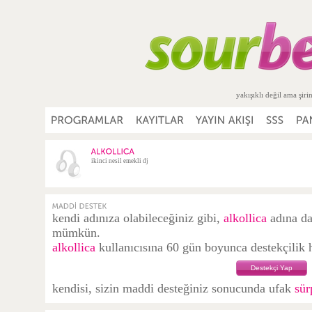
yakışıklı değil ama şiri
ikinci nesil emekli dj
kendi adınıza olabileceğiniz gibi,
alkollica
adına da
mümkün.
alkollica
kullanıcısına 60 gün boyunca destekçilik h
Destekçi Yap
kendisi, sizin maddi desteğiniz sonucunda ufak
sür