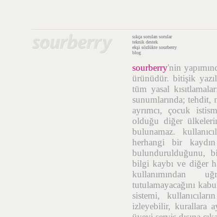
sıkça sorulan sorular
teknik destek
ekşi sözlükte sourberry
blog
sourberry
'nin yapımı
ürünüdür. bitişik yazı
tüm yasal kısıtlamalar
sunumlarında; tehdit, n
ayrımcı, çocuk istis
olduğu diğer ülkelerin
bulunamaz. kullanıcı
herhangi bir kaydı
bulundurulduğunu, bil
bilgi kaybı ve diğer h
kullanımından uğr
tutulamayacağını kabul
sistemi, kullanıcıla
izleyebilir, kurallara
üyeyi servis dışına çık